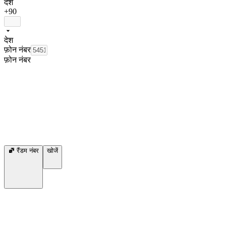
देश
+90
देश
फ़ोन नंबर
फ़ोन नंबर
रैंडम नंबर
खोजें