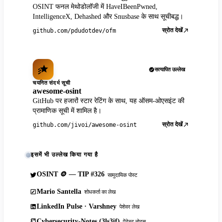
OSINT फनल मेथोडोलॉजी में HaveIBeenPwned,
IntelligenceX, Dehashed और Snusbase के साथ सूचीबद्ध।
स्रोत देखें
github.com/pdudotdev/ofm
सत्यापित उल्लेख
चयनित संदर्भ सूची
awesome-osint
GitHub पर हजारों स्टार रेटिंग के साथ, यह ऑसम-ओएसइंट की
प्रामाणिक सूची में शामिल है।
स्रोत देखें
github.com/jivoi/awesome-osint
इसमें भी उल्लेख किया गया है
OSINT 🪙 — TIP #326
सामुदायिक पोस्ट
Mario Santella
शोधकर्ता का लेख
LinkedIn Pulse · Varshney
पेशेवर लेख
Cybersecurity-Notes (3ls3if)
पेंटेस्ट नोट्स