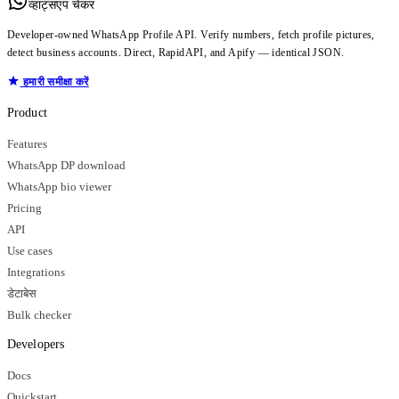
व्हाट्सएप चेकर
Developer-owned WhatsApp Profile API. Verify numbers, fetch profile pictures,
detect business accounts. Direct, RapidAPI, and Apify — identical JSON.
हमारी समीक्षा करें
Product
Features
WhatsApp DP download
WhatsApp bio viewer
Pricing
API
Use cases
Integrations
डेटाबेस
Bulk checker
Developers
Docs
Quickstart