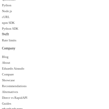
Python
Node.js
cURL
npm SDK
Python SDK
स्थिति
Rate limits
Company
Blog
About
Eduardo Airaudo
Compare
Showcase
Recommendations
Alternatives
Direct vs RapidAPI
Guides