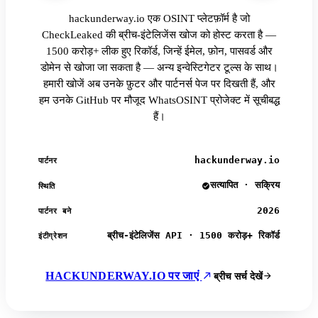
hackunderway.io एक OSINT प्लेटफ़ॉर्म है जो
CheckLeaked की ब्रीच-इंटेलिजेंस खोज को होस्ट करता है —
1500 करोड़+ लीक हुए रिकॉर्ड, जिन्हें ईमेल, फ़ोन, पासवर्ड और
डोमेन से खोजा जा सकता है — अन्य इन्वेस्टिगेटर टूल्स के साथ।
हमारी खोजें अब उनके फ़ुटर और पार्टनर्स पेज पर दिखती हैं, और
हम उनके GitHub पर मौजूद WhatsOSINT प्रोजेक्ट में सूचीबद्ध
हैं।
hackunderway.io
पार्टनर
सत्यापित · सक्रिय
स्थिति
2026
पार्टनर बने
ब्रीच-इंटेलिजेंस API · 1500 करोड़+ रिकॉर्ड
इंटीग्रेशन
HACKUNDERWAY.IO पर जाएं
ब्रीच सर्च देखें