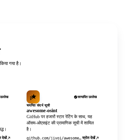
त
ध किया गया है।
 उल्लेख
सत्यापित उल्लेख
चयनित संदर्भ सूची
awesome-osint
GitHub पर हजारों स्टार रेटिंग के साथ, यह
ऑसम-ओएसइंट की प्रामाणिक सूची में शामिल
द्ध।
है।
 देखें
स्रोत देखें
github.com/jivoi/awesome-osint