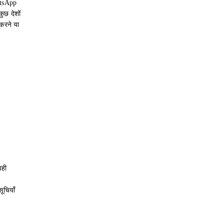
atsApp
ुछ देशों
करने या
वही
ूचियाँ