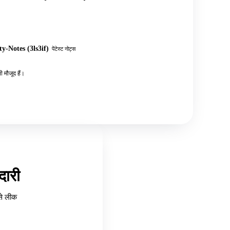
y-Notes (3ls3if)
पेंटेस्ट नोट्स
 मौजूद हैं।
ारी
से लीक