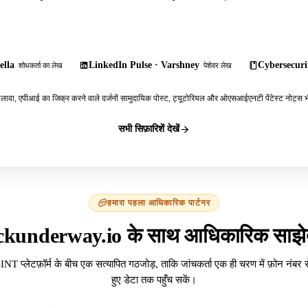
ella
LinkedIn Pulse · Varshney
Cybersecurit
शोधकर्ता का लेख
पेशेवर लेख
ावा, एपीआई का जिक्र करने वाले दर्जनों सामुदायिक पोस्ट, ट्यूटोरियल और ओएसआईएनटी पेंटेस्ट नोट्स भी
सभी सिफ़ारिशें देखें
हमारा पहला आधिकारिक पार्टनर
ckunderway.io के साथ आधिकारिक साझेद
INT प्लेटफ़ॉर्म के बीच एक सत्यापित गठजोड़, ताकि जांचकर्ता एक ही चरण में फ़ोन नंबर 
हुए डेटा तक पहुँच सकें।