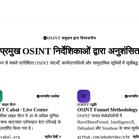
OSINT समुदाय द्वारा विश्वसनीय
प्रमुख OSINT निर्देशिकाओं द्वारा अनुशंसि
रूप से सबसे प्रतिष्ठित OSINT संदर्भों, कार्यप्रणालियों और सामुदायिक सूचियों में सूचीबद्
सत्यापित उल्लेख
सत्यापित
लाइव सेंटर
OSINT पद्धति
T Cabal · Live Center
OSINT Funnel Methodology
िक लाइव सेंटर में 30 से अधिक चुनिंदा
OSINT फनल मेथोडोलॉजी में
 साथ व्हाट्सएप प्रोफाइल डेटा एपीआई के
HaveIBeenPwned, IntelligenceX,
 प्रदर्शित किया गया है।
Dehashed और Snusbase के साथ सूचीब
स्रोत देखें
स्रोत
tcabal.org
github.com/pdudotdev/ofm