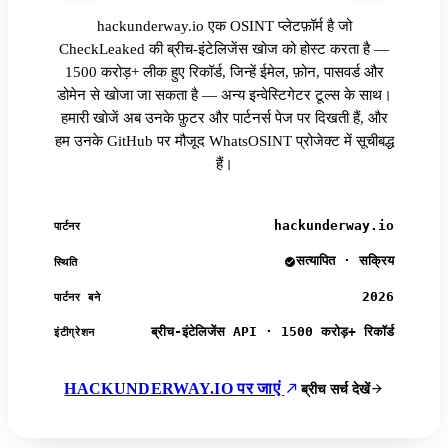
hackunderway.io एक OSINT प्लेटफ़ॉर्म है जो
CheckLeaked की ब्रीच-इंटेलिजेंस खोज को होस्ट करता है —
1500 करोड़+ लीक हुए रिकॉर्ड, जिन्हें ईमेल, फ़ोन, पासवर्ड और
डोमेन से खोजा जा सकता है — अन्य इन्वेस्टिगेटर टूल्स के साथ।
हमारी खोजें अब उनके फ़ुटर और पार्टनर्स पेज पर दिखती हैं, और
हम उनके GitHub पर मौजूद WhatsOSINT प्रोजेक्ट में सूचीबद्ध
हैं।
hackunderway.io
पार्टनर
सत्यापित · सक्रिय
स्थिति
2026
पार्टनर बने
ब्रीच-इंटेलिजेंस API · 1500 करोड़+ रिकॉर्ड
इंटीग्रेशन
HACKUNDERWAY.IO पर जाएं
ब्रीच सर्च देखें