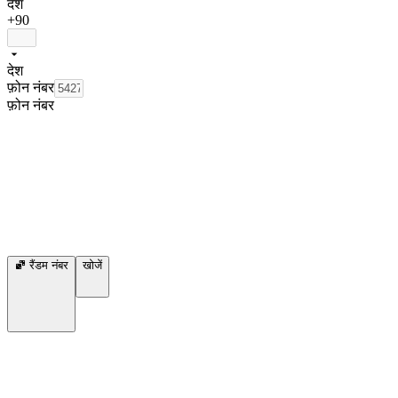
देश
+90
देश
फ़ोन नंबर
फ़ोन नंबर
रैंडम नंबर
खोजें