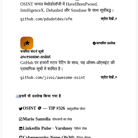
OSINT फनल मेथोडोलॉजी में HaveIBeenPwned,
IntelligenceX, Dehashed और Snusbase के साथ सूचीबद्ध।
स्रोत देखें
github.com/pdudotdev/ofm
सत्यापित उल्लेख
चयनित संदर्भ सूची
awesome-osint
GitHub पर हजारों स्टार रेटिंग के साथ, यह ऑसम-ओएसइंट की
प्रामाणिक सूची में शामिल है।
स्रोत देखें
github.com/jivoi/awesome-osint
इसमें भी उल्लेख किया गया है
OSINT 🪙 — TIP #326
सामुदायिक पोस्ट
Mario Santella
शोधकर्ता का लेख
LinkedIn Pulse · Varshney
पेशेवर लेख
Cybersecurity-Notes (3ls3if)
पेंटेस्ट नोट्स