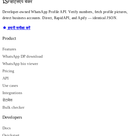
व्हाट्सएप चेकर
Developer-owned WhatsApp Profile API. Verify numbers, fetch profile pictures,
detect business accounts. Direct, RapidAPI, and Apify — identical JSON.
हमारी समीक्षा करें
Product
Features
WhatsApp DP download
WhatsApp bio viewer
Pricing
API
Use cases
Integrations
डेटाबेस
Bulk checker
Developers
Docs
Quickstart