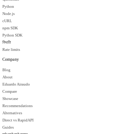
Python
Node.js
cURL
npm SDK
Python SDK
स्थिति
Rate limits
Company
Blog
About
Eduardo Airaudo
Compare
Showcase
Recommendations
Alternatives
Direct vs RapidAPI
Guides