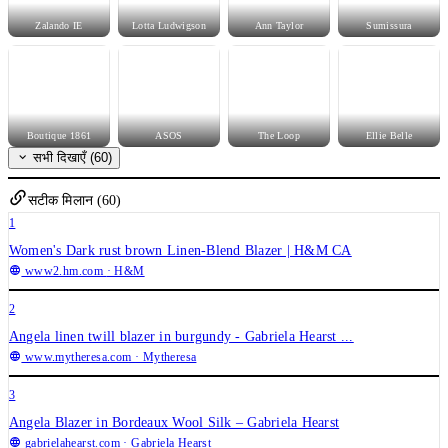
Zalando IE
Lotta Ludwigson
Ann Taylor
Sumissura
Boutique 1861
ASOS
The Loop
Ellie Belle
सभी दिखाएँ (60)
सटीक मिलान (60)
1
Women's Dark rust brown Linen-Blend Blazer | H&M CA
www2.hm.com
· H&M
2
Angela linen twill blazer in burgundy - Gabriela Hearst ...
www.mytheresa.com
· Mytheresa
3
Angela Blazer in Bordeaux Wool Silk – Gabriela Hearst
gabrielahearst.com
· Gabriela Hearst