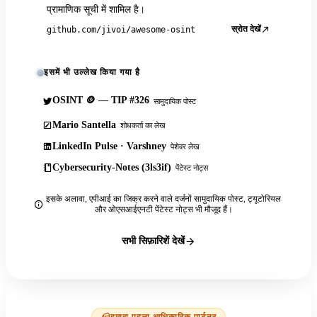
प्रामाणिक सूची में शामिल है।
स्रोत देखें
github.com/jivoi/awesome-osint
इसमें भी उल्लेख किया गया है
OSINT 🪙 — TIP #326
सामुदायिक पोस्ट
Mario Santella
शोधकर्ता का लेख
LinkedIn Pulse · Varshney
पेशेवर लेख
Cybersecurity-Notes (3ls3if)
पेंटेस्ट नोट्स
इसके अलावा, एपीआई का जिक्र करने वाले दर्जनों सामुदायिक पोस्ट, ट्यूटोरियल
और ओएसआईएनटी पेंटेस्ट नोट्स भी मौजूद हैं।
सभी सिफ़ारिशें देखें
हमारा पहला आधिकारिक पार्टनर