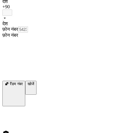
देश
+90
देश
फ़ोन नंबर
फ़ोन नंबर
रैंडम नंबर
खोजें