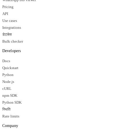
WhatsApp bio viewer
Pricing
API
Use cases
Integrations
डेटाबेस
Bulk checker
Developers
Docs
Quickstart
Python
Node.js
cURL
npm SDK
Python SDK
स्थिति
Rate limits
Company