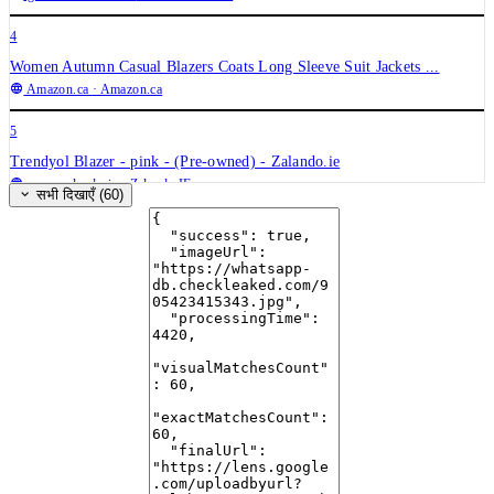
4
Women Autumn Casual Blazers Coats Long Sleeve Suit Jackets ...
Amazon.ca
· Amazon.ca
5
Trendyol Blazer - pink - (Pre-owned) - Zalando.ie
www.zalando.ie
· Zalando IE
सभी दिखाएँ (60)
6
ALVA Blazer - Deep Burgundy Herringbone – Lotta Ludwigson
www.lottaludwigson.com
· Lotta Ludwigson
7
Grey Herringbone Blazer Womens | Ann Taylor
www.anntaylor.com
· Ann Taylor
8
Burgundy stretch double-breasted year-round Blazer
www.sumissura.com
· Sumissura