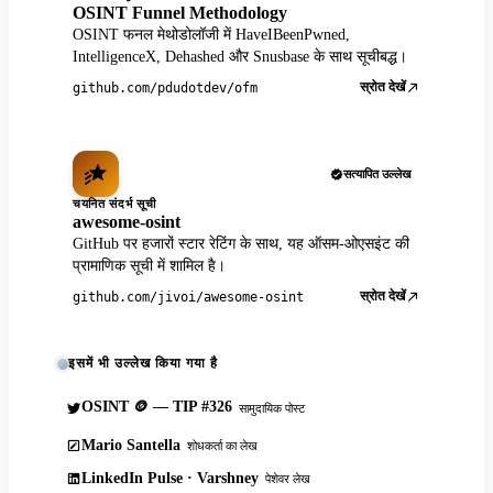
OSINT Funnel Methodology
OSINT फनल मेथोडोलॉजी में HaveIBeenPwned,
IntelligenceX, Dehashed और Snusbase के साथ सूचीबद्ध।
स्रोत देखें
github.com/pdudotdev/ofm
सत्यापित उल्लेख
चयनित संदर्भ सूची
awesome-osint
GitHub पर हजारों स्टार रेटिंग के साथ, यह ऑसम-ओएसइंट की
प्रामाणिक सूची में शामिल है।
स्रोत देखें
github.com/jivoi/awesome-osint
इसमें भी उल्लेख किया गया है
OSINT 🪙 — TIP #326
सामुदायिक पोस्ट
Mario Santella
शोधकर्ता का लेख
LinkedIn Pulse · Varshney
पेशेवर लेख