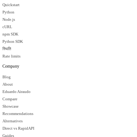
Quickstart
Python
Node.js
cURL
npm SDK
Python SDK
स्थिति
Rate limits
Company
Blog
About
Eduardo Airaudo
Compare
Showcase
Recommendations
Alternatives
Direct vs RapidAPI
Guides