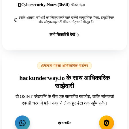
Cybersecurity-Notes (3ls3if)
पेंटेस्ट नोट्स
इसके अलावा, एपीआई का जिक्र करने वाले दर्जनों सामुदायिक पोस्ट, ट्यूटोरियल
और ओएसआईएनटी पेंटेस्ट नोट्स भी मौजूद हैं।
सभी सिफ़ारिशें देखें
हमारा पहला आधिकारिक पार्टनर
hackunderway.io के साथ आधिकारिक
साझेदारी
दो OSINT प्लेटफ़ॉर्म के बीच एक सत्यापित गठजोड़, ताकि जांचकर्ता
एक ही चरण में फ़ोन नंबर से लीक हुए डेटा तक पहुँच सकें।
सत्यापित