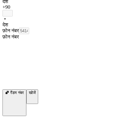
देश
+90
देश
फ़ोन नंबर
फ़ोन नंबर
रैंडम नंबर
खोजें