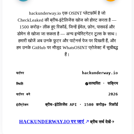
hackunderway.io एक OSINT प्लेटफ़ॉर्म है जो
CheckLeaked की ब्रीच-इंटेलिजेंस खोज को होस्ट करता है —
1500 करोड़+ लीक हुए रिकॉर्ड, जिन्हें ईमेल, फ़ोन, पासवर्ड और
डोमेन से खोजा जा सकता है — अन्य इन्वेस्टिगेटर टूल्स के साथ।
हमारी खोजें अब उनके फ़ुटर और पार्टनर्स पेज पर दिखती हैं, और
हम उनके GitHub पर मौजूद WhatsOSINT प्रोजेक्ट में सूचीबद्ध
हैं।
hackunderway.io
पार्टनर
सत्यापित · सक्रिय
स्थिति
2026
पार्टनर बने
ब्रीच-इंटेलिजेंस API · 1500 करोड़+ रिकॉर्ड
इंटीग्रेशन
HACKUNDERWAY.IO पर जाएं
ब्रीच सर्च देखें