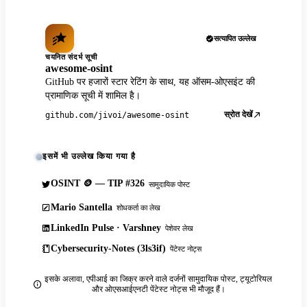
सत्यापित उल्लेख
चयनित संदर्भ सूची
awesome-osint
GitHub पर हजारों स्टार रेटिंग के साथ, यह ऑसम-ओएसइंट की
प्रामाणिक सूची में शामिल है।
स्रोत देखें
github.com/jivoi/awesome-osint
इसमें भी उल्लेख किया गया है
OSINT 🪙 — TIP #326
सामुदायिक पोस्ट
Mario Santella
शोधकर्ता का लेख
LinkedIn Pulse · Varshney
पेशेवर लेख
Cybersecurity-Notes (3ls3if)
पेंटेस्ट नोट्स
इसके अलावा, एपीआई का जिक्र करने वाले दर्जनों सामुदायिक पोस्ट, ट्यूटोरियल
और ओएसआईएनटी पेंटेस्ट नोट्स भी मौजूद हैं।