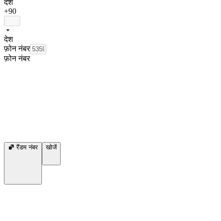
देश
+90
देश
फ़ोन नंबर
फ़ोन नंबर
रैंडम नंबर
खोजें