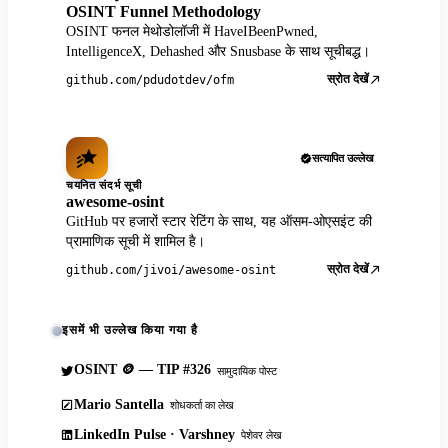
OSINT Funnel Methodology
OSINT फनल मेथोडोलॉजी में HaveIBeenPwned,
IntelligenceX, Dehashed और Snusbase के साथ सूचीबद्ध।
स्रोत देखें
github.com/pdudotdev/ofm
सत्यापित उल्लेख
चयनित संदर्भ सूची
awesome-osint
GitHub पर हजारों स्टार रेटिंग के साथ, यह ऑसम-ओएसइंट की
प्रामाणिक सूची में शामिल है।
स्रोत देखें
github.com/jivoi/awesome-osint
इसमें भी उल्लेख किया गया है
OSINT 🪙 — TIP #326
सामुदायिक पोस्ट
Mario Santella
शोधकर्ता का लेख
LinkedIn Pulse · Varshney
पेशेवर लेख