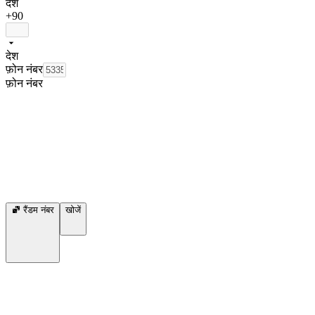
देश
+90
देश
फ़ोन नंबर
फ़ोन नंबर
रैंडम नंबर
खोजें