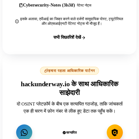
Cybersecurity-Notes (3ls3if)
पेंटेस्ट नोट्स
इसके अलावा, एपीआई का जिक्र करने वाले दर्जनों सामुदायिक पोस्ट, ट्यूटोरियल
और ओएसआईएनटी पेंटेस्ट नोट्स भी मौजूद हैं।
सभी सिफ़ारिशें देखें
हमारा पहला आधिकारिक पार्टनर
hackunderway.io के साथ आधिकारिक
साझेदारी
दो OSINT प्लेटफ़ॉर्म के बीच एक सत्यापित गठजोड़, ताकि जांचकर्ता
एक ही चरण में फ़ोन नंबर से लीक हुए डेटा तक पहुँच सकें।
सत्यापित