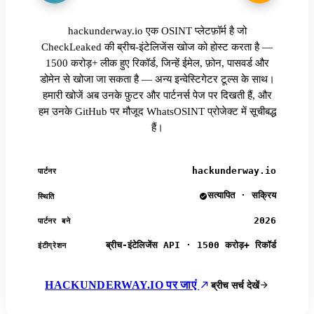
hackunderway.io एक OSINT प्लेटफ़ॉर्म है जो
CheckLeaked की ब्रीच-इंटेलिजेंस खोज को होस्ट करता है —
1500 करोड़+ लीक हुए रिकॉर्ड, जिन्हें ईमेल, फ़ोन, पासवर्ड और
डोमेन से खोजा जा सकता है — अन्य इन्वेस्टिगेटर टूल्स के साथ।
हमारी खोजें अब उनके फ़ुटर और पार्टनर्स पेज पर दिखती हैं, और
हम उनके GitHub पर मौजूद WhatsOSINT प्रोजेक्ट में सूचीबद्ध
हैं।
hackunderway.io
पार्टनर
सत्यापित · सक्रिय
स्थिति
2026
पार्टनर बने
ब्रीच-इंटेलिजेंस API · 1500 करोड़+ रिकॉर्ड
इंटीग्रेशन
HACKUNDERWAY.IO पर जाएं
ब्रीच सर्च देखें