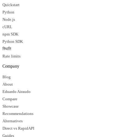
Quickstart
Python
Node.js
cURL
npm SDK
Python SDK
स्थिति
Rate limits
Company
Blog
About
Eduardo Airaudo
Compare
Showcase
Recommendations
Alternatives
Direct vs RapidAPI
Guides