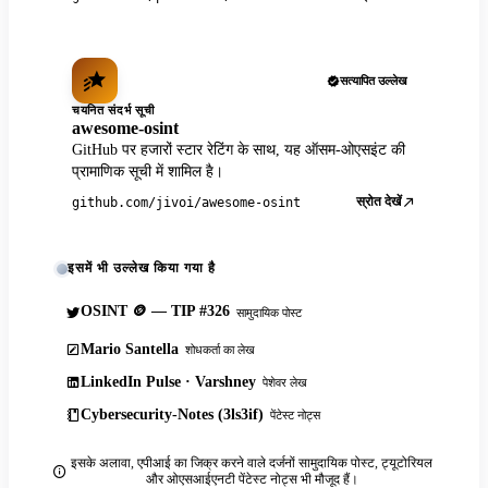
सत्यापित उल्लेख
चयनित संदर्भ सूची
awesome-osint
GitHub पर हजारों स्टार रेटिंग के साथ, यह ऑसम-ओएसइंट की
प्रामाणिक सूची में शामिल है।
स्रोत देखें
github.com/jivoi/awesome-osint
इसमें भी उल्लेख किया गया है
OSINT 🪙 — TIP #326
सामुदायिक पोस्ट
Mario Santella
शोधकर्ता का लेख
LinkedIn Pulse · Varshney
पेशेवर लेख
Cybersecurity-Notes (3ls3if)
पेंटेस्ट नोट्स
इसके अलावा, एपीआई का जिक्र करने वाले दर्जनों सामुदायिक पोस्ट, ट्यूटोरियल
और ओएसआईएनटी पेंटेस्ट नोट्स भी मौजूद हैं।