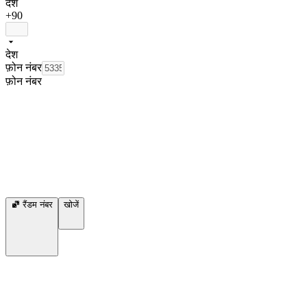
देश
+90
देश
फ़ोन नंबर
फ़ोन नंबर
रैंडम नंबर
खोजें