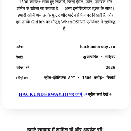
1500 करोड़+ लीक हुए रिकॉर्ड, जिन्हें ईमेल, फ़ोन, पासवर्ड और
डोमेन से खोजा जा सकता है — अन्य इन्वेस्टिगेटर टूल्स के साथ।
हमारी खोजें अब उनके फ़ुटर और पार्टनर्स पेज पर दिखती हैं, और
हम उनके GitHub पर मौजूद WhatsOSINT प्रोजेक्ट में सूचीबद्ध
हैं।
hackunderway.io
पार्टनर
सत्यापित · सक्रिय
स्थिति
2026
पार्टनर बने
ब्रीच-इंटेलिजेंस API · 1500 करोड़+ रिकॉर्ड
इंटीग्रेशन
HACKUNDERWAY.IO पर जाएं
ब्रीच सर्च देखें
हमारे समुदाय में शामिल हों और अपडेट रहें!