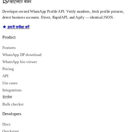
व्हाट्सएप चेकर
Developer-owned WhatsApp Profile API. Verify numbers, fetch profile pictures,
detect business accounts. Direct, RapidAPI, and Apify — identical JSON.
हमारी समीक्षा करें
Product
Features
WhatsApp DP download
WhatsApp bio viewer
Pricing
API
Use cases
Integrations
डेटाबेस
Bulk checker
Developers
Docs
Quickstart