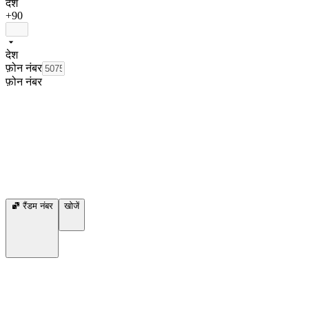
देश
+90
देश
फ़ोन नंबर
फ़ोन नंबर
रैंडम नंबर
खोजें