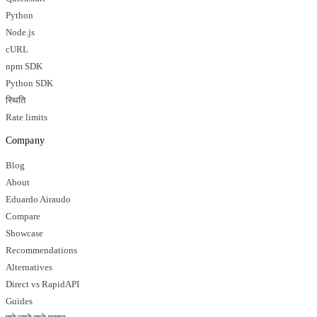
Python
Node.js
cURL
npm SDK
Python SDK
स्थिति
Rate limits
Company
Blog
About
Eduardo Airaudo
Compare
Showcase
Recommendations
Alternatives
Direct vs RapidAPI
Guides