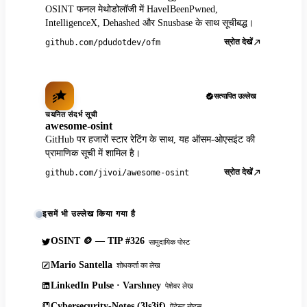
OSINT फनल मेथोडोलॉजी में HaveIBeenPwned,
IntelligenceX, Dehashed और Snusbase के साथ सूचीबद्ध।
स्रोत देखें
github.com/pdudotdev/ofm
सत्यापित उल्लेख
चयनित संदर्भ सूची
awesome-osint
GitHub पर हजारों स्टार रेटिंग के साथ, यह ऑसम-ओएसइंट की
प्रामाणिक सूची में शामिल है।
स्रोत देखें
github.com/jivoi/awesome-osint
इसमें भी उल्लेख किया गया है
OSINT 🪙 — TIP #326
सामुदायिक पोस्ट
Mario Santella
शोधकर्ता का लेख
LinkedIn Pulse · Varshney
पेशेवर लेख
Cybersecurity-Notes (3ls3if)
पेंटेस्ट नोट्स