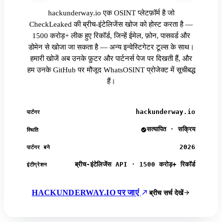
hackunderway.io एक OSINT प्लेटफ़ॉर्म है जो
CheckLeaked की ब्रीच-इंटेलिजेंस खोज को होस्ट करता है —
1500 करोड़+ लीक हुए रिकॉर्ड, जिन्हें ईमेल, फ़ोन, पासवर्ड और
डोमेन से खोजा जा सकता है — अन्य इन्वेस्टिगेटर टूल्स के साथ।
हमारी खोजें अब उनके फ़ुटर और पार्टनर्स पेज पर दिखती हैं, और
हम उनके GitHub पर मौजूद WhatsOSINT प्रोजेक्ट में सूचीबद्ध
हैं।
hackunderway.io
पार्टनर
सत्यापित · सक्रिय
स्थिति
2026
पार्टनर बने
ब्रीच-इंटेलिजेंस API · 1500 करोड़+ रिकॉर्ड
इंटीग्रेशन
HACKUNDERWAY.IO पर जाएं
ब्रीच सर्च देखें