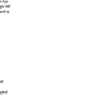
atsApp
ुछ देशों
करने या
वही
ूचियाँ