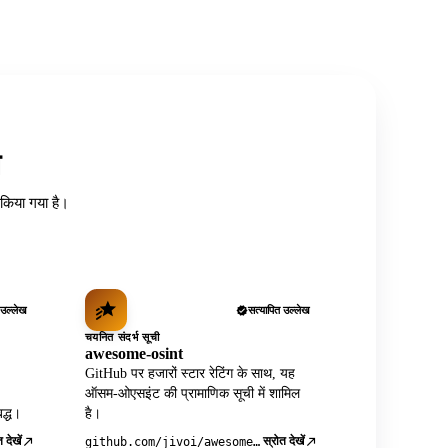
त
ध किया गया है।
 उल्लेख
सत्यापित उल्लेख
चयनित संदर्भ सूची
awesome-osint
GitHub पर हजारों स्टार रेटिंग के साथ, यह
ऑसम-ओएसइंट की प्रामाणिक सूची में शामिल
द्ध।
है।
 देखें
स्रोत देखें
github.com/jivoi/awesome-osint