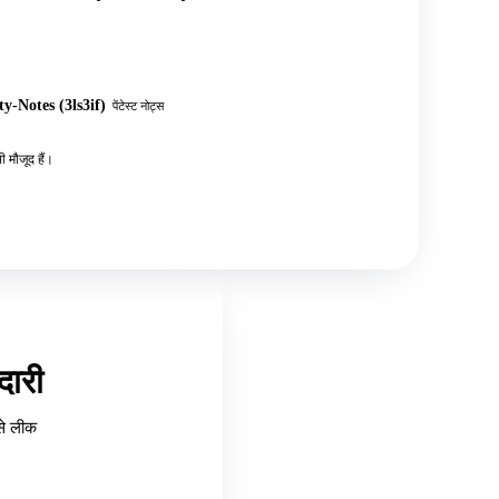
y-Notes (3ls3if)
पेंटेस्ट नोट्स
 मौजूद हैं।
ारी
से लीक