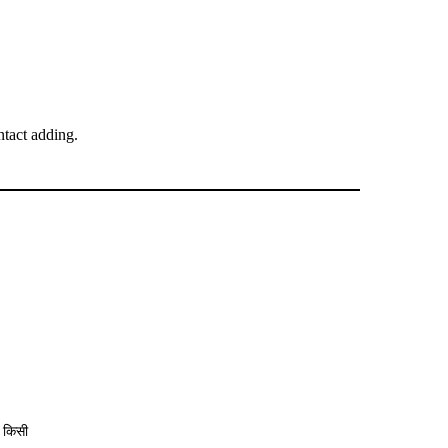
tact adding.
 किसी