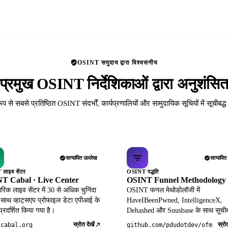
OSINT समुदाय द्वारा विश्वसनीय
प्रमुख OSINT निर्देशिकाओं द्वारा अनुशंसि
रूप से सबसे प्रतिष्ठित OSINT संदर्भों, कार्यप्रणालियों और सामुदायिक सूचियों में सूचीबद्
सत्यापित उल्लेख
सत्यापित
लाइव सेंटर
OSINT पद्धति
T Cabal · Live Center
OSINT Funnel Methodology
िक लाइव सेंटर में 30 से अधिक चुनिंदा
OSINT फनल मेथोडोलॉजी में
 साथ व्हाट्सएप प्रोफाइल डेटा एपीआई के
HaveIBeenPwned, IntelligenceX,
 प्रदर्शित किया गया है।
Dehashed और Snusbase के साथ सूचीब
स्रोत देखें
स्रोत
tcabal.org
github.com/pdudotdev/ofm