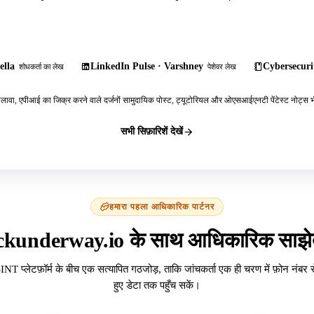
ella
LinkedIn Pulse · Varshney
Cybersecurit
शोधकर्ता का लेख
पेशेवर लेख
ावा, एपीआई का जिक्र करने वाले दर्जनों सामुदायिक पोस्ट, ट्यूटोरियल और ओएसआईएनटी पेंटेस्ट नोट्स भी
सभी सिफ़ारिशें देखें
हमारा पहला आधिकारिक पार्टनर
ckunderway.io के साथ आधिकारिक साझेद
INT प्लेटफ़ॉर्म के बीच एक सत्यापित गठजोड़, ताकि जांचकर्ता एक ही चरण में फ़ोन नंबर 
हुए डेटा तक पहुँच सकें।