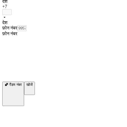
देश
+7
देश
फ़ोन नंबर
फ़ोन नंबर
रैंडम नंबर
खोजें