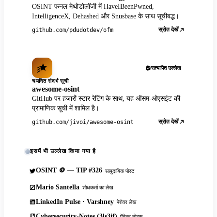
OSINT फनल मेथोडोलॉजी में HaveIBeenPwned,
IntelligenceX, Dehashed और Snusbase के साथ सूचीबद्ध।
स्रोत देखें
github.com/pdudotdev/ofm
सत्यापित उल्लेख
चयनित संदर्भ सूची
awesome-osint
GitHub पर हजारों स्टार रेटिंग के साथ, यह ऑसम-ओएसइंट की
प्रामाणिक सूची में शामिल है।
स्रोत देखें
github.com/jivoi/awesome-osint
इसमें भी उल्लेख किया गया है
OSINT 🪙 — TIP #326
सामुदायिक पोस्ट
Mario Santella
शोधकर्ता का लेख
LinkedIn Pulse · Varshney
पेशेवर लेख
Cybersecurity-Notes (3ls3if)
पेंटेस्ट नोट्स