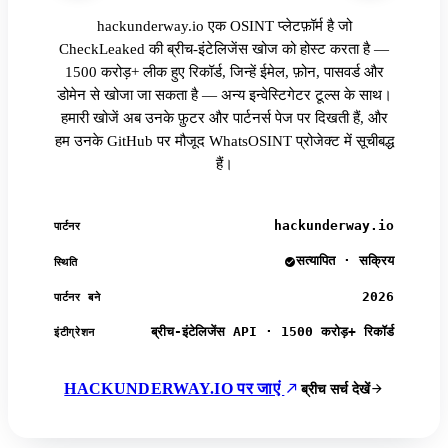
hackunderway.io एक OSINT प्लेटफ़ॉर्म है जो
CheckLeaked की ब्रीच-इंटेलिजेंस खोज को होस्ट करता है —
1500 करोड़+ लीक हुए रिकॉर्ड, जिन्हें ईमेल, फ़ोन, पासवर्ड और
डोमेन से खोजा जा सकता है — अन्य इन्वेस्टिगेटर टूल्स के साथ।
हमारी खोजें अब उनके फ़ुटर और पार्टनर्स पेज पर दिखती हैं, और
हम उनके GitHub पर मौजूद WhatsOSINT प्रोजेक्ट में सूचीबद्ध
हैं।
hackunderway.io
पार्टनर
सत्यापित · सक्रिय
स्थिति
2026
पार्टनर बने
ब्रीच-इंटेलिजेंस API · 1500 करोड़+ रिकॉर्ड
इंटीग्रेशन
HACKUNDERWAY.IO पर जाएं
ब्रीच सर्च देखें