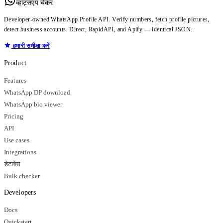
व्हाट्सएप चेकर
Developer-owned WhatsApp Profile API. Verify numbers, fetch profile pictures,
detect business accounts. Direct, RapidAPI, and Apify — identical JSON.
हमारी समीक्षा करें
Product
Features
WhatsApp DP download
WhatsApp bio viewer
Pricing
API
Use cases
Integrations
डेटाबेस
Bulk checker
Developers
Docs
Quickstart