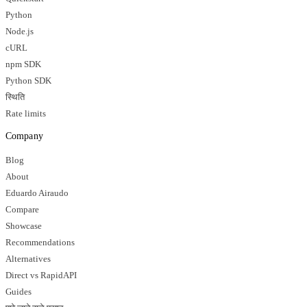
Python
Node.js
cURL
npm SDK
Python SDK
स्थिति
Rate limits
Company
Blog
About
Eduardo Airaudo
Compare
Showcase
Recommendations
Alternatives
Direct vs RapidAPI
Guides