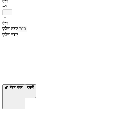
देश
+7
देश
फ़ोन नंबर
फ़ोन नंबर
रैंडम नंबर
खोजें