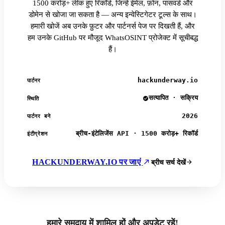
1500 करोड़+ लीक हुए रिकॉर्ड, जिन्हें ईमेल, फ़ोन, पासवर्ड और
डोमेन से खोजा जा सकता है — अन्य इन्वेस्टिगेटर टूल्स के साथ।
हमारी खोजें अब उनके फ़ुटर और पार्टनर्स पेज पर दिखती हैं, और
हम उनके GitHub पर मौजूद WhatsOSINT प्रोजेक्ट में सूचीबद्ध
हैं।
hackunderway.io
पार्टनर
सत्यापित · सक्रिय
स्थिति
2026
पार्टनर बने
ब्रीच-इंटेलिजेंस API · 1500 करोड़+ रिकॉर्ड
इंटीग्रेशन
HACKUNDERWAY.IO पर जाएं
ब्रीच सर्च देखें
हमारे समुदाय में शामिल हों और अपडेट रहें!