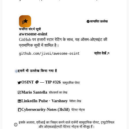
सत्यापित उल्लेख
चयनित संदर्भ सूची
awesome-osint
GitHub पर हजारों स्टार रेटिंग के साथ, यह ऑसम-ओएसइंट की
प्रामाणिक सूची में शामिल है।
स्रोत देखें
github.com/jivoi/awesome-osint
इसमें भी उल्लेख किया गया है
OSINT 🪙 — TIP #326
सामुदायिक पोस्ट
Mario Santella
शोधकर्ता का लेख
LinkedIn Pulse · Varshney
पेशेवर लेख
Cybersecurity-Notes (3ls3if)
पेंटेस्ट नोट्स
इसके अलावा, एपीआई का जिक्र करने वाले दर्जनों सामुदायिक पोस्ट, ट्यूटोरियल
और ओएसआईएनटी पेंटेस्ट नोट्स भी मौजूद हैं।