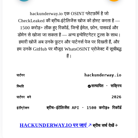
hackunderway.io एक OSINT प्लेटफ़ॉर्म है जो
CheckLeaked की ब्रीच-इंटेलिजेंस खोज को होस्ट करता है —
1500 करोड़+ लीक हुए रिकॉर्ड, जिन्हें ईमेल, फ़ोन, पासवर्ड और
डोमेन से खोजा जा सकता है — अन्य इन्वेस्टिगेटर टूल्स के साथ।
हमारी खोजें अब उनके फ़ुटर और पार्टनर्स पेज पर दिखती हैं, और
हम उनके GitHub पर मौजूद WhatsOSINT प्रोजेक्ट में सूचीबद्ध
हैं।
hackunderway.io
पार्टनर
सत्यापित · सक्रिय
स्थिति
2026
पार्टनर बने
ब्रीच-इंटेलिजेंस API · 1500 करोड़+ रिकॉर्ड
इंटीग्रेशन
HACKUNDERWAY.IO पर जाएं
ब्रीच सर्च देखें