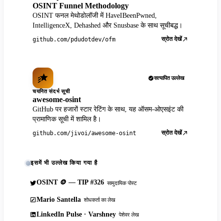
OSINT Funnel Methodology
OSINT फनल मेथोडोलॉजी में HaveIBeenPwned,
IntelligenceX, Dehashed और Snusbase के साथ सूचीबद्ध।
स्रोत देखें
github.com/pdudotdev/ofm
सत्यापित उल्लेख
चयनित संदर्भ सूची
awesome-osint
GitHub पर हजारों स्टार रेटिंग के साथ, यह ऑसम-ओएसइंट की
प्रामाणिक सूची में शामिल है।
स्रोत देखें
github.com/jivoi/awesome-osint
इसमें भी उल्लेख किया गया है
OSINT 🪙 — TIP #326
सामुदायिक पोस्ट
Mario Santella
शोधकर्ता का लेख
LinkedIn Pulse · Varshney
पेशेवर लेख