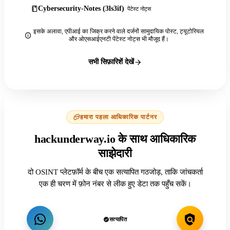
Cybersecurity-Notes (3ls3if)
पेंटेस्ट नोट्स
इसके अलावा, एपीआई का जिक्र करने वाले दर्जनों सामुदायिक पोस्ट, ट्यूटोरियल
और ओएसआईएनटी पेंटेस्ट नोट्स भी मौजूद हैं।
सभी सिफ़ारिशें देखें
हमारा पहला आधिकारिक पार्टनर
hackunderway.io के साथ आधिकारिक
साझेदारी
दो OSINT प्लेटफ़ॉर्म के बीच एक सत्यापित गठजोड़, ताकि जांचकर्ता
एक ही चरण में फ़ोन नंबर से लीक हुए डेटा तक पहुँच सकें।
सत्यापित