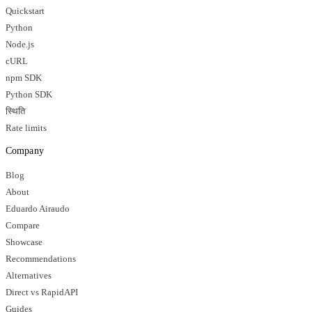
Quickstart
Python
Node.js
cURL
npm SDK
Python SDK
स्थिति
Rate limits
Company
Blog
About
Eduardo Airaudo
Compare
Showcase
Recommendations
Alternatives
Direct vs RapidAPI
Guides