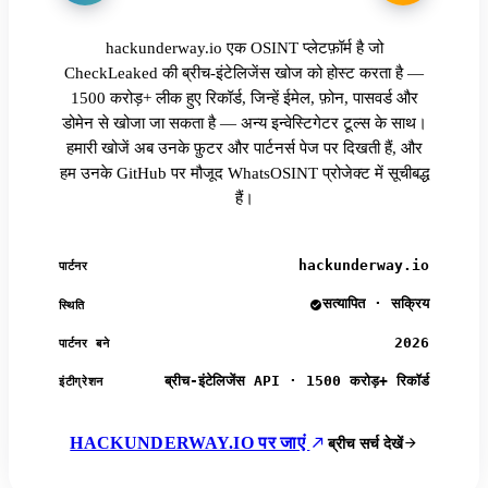
hackunderway.io एक OSINT प्लेटफ़ॉर्म है जो
CheckLeaked की ब्रीच-इंटेलिजेंस खोज को होस्ट करता है —
1500 करोड़+ लीक हुए रिकॉर्ड, जिन्हें ईमेल, फ़ोन, पासवर्ड और
डोमेन से खोजा जा सकता है — अन्य इन्वेस्टिगेटर टूल्स के साथ।
हमारी खोजें अब उनके फ़ुटर और पार्टनर्स पेज पर दिखती हैं, और
हम उनके GitHub पर मौजूद WhatsOSINT प्रोजेक्ट में सूचीबद्ध
हैं।
hackunderway.io
पार्टनर
सत्यापित · सक्रिय
स्थिति
2026
पार्टनर बने
ब्रीच-इंटेलिजेंस API · 1500 करोड़+ रिकॉर्ड
इंटीग्रेशन
HACKUNDERWAY.IO पर जाएं
ब्रीच सर्च देखें