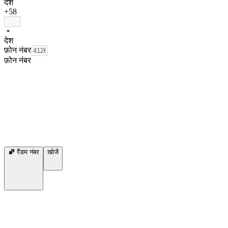
देश
+58
देश
फ़ोन नंबर
फ़ोन नंबर
रैंडम नंबर
खोजें