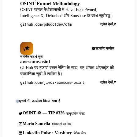
OSINT Funnel Methodology
OSINT फनल मेथोडोलॉजी में HaveIBeenPwned,
IntelligenceX, Dehashed और Snusbase के साथ सूचीबद्ध।
स्रोत देखें
github.com/pdudotdev/ofm
सत्यापित उल्लेख
चयनित संदर्भ सूची
awesome-osint
GitHub पर हजारों स्टार रेटिंग के साथ, यह ऑसम-ओएसइंट की
प्रामाणिक सूची में शामिल है।
स्रोत देखें
github.com/jivoi/awesome-osint
इसमें भी उल्लेख किया गया है
OSINT 🪙 — TIP #326
सामुदायिक पोस्ट
Mario Santella
शोधकर्ता का लेख
LinkedIn Pulse · Varshney
पेशेवर लेख