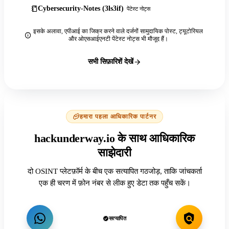
Cybersecurity-Notes (3ls3if)
पेंटेस्ट नोट्स
इसके अलावा, एपीआई का जिक्र करने वाले दर्जनों सामुदायिक पोस्ट, ट्यूटोरियल
और ओएसआईएनटी पेंटेस्ट नोट्स भी मौजूद हैं।
सभी सिफ़ारिशें देखें
हमारा पहला आधिकारिक पार्टनर
hackunderway.io के साथ आधिकारिक
साझेदारी
दो OSINT प्लेटफ़ॉर्म के बीच एक सत्यापित गठजोड़, ताकि जांचकर्ता
एक ही चरण में फ़ोन नंबर से लीक हुए डेटा तक पहुँच सकें।
सत्यापित