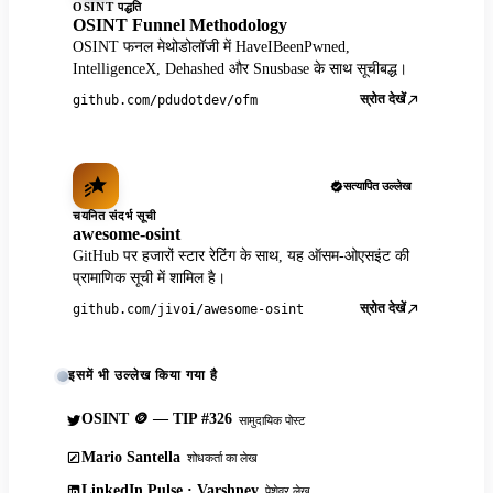
OSINT पद्धति
OSINT Funnel Methodology
OSINT फनल मेथोडोलॉजी में HaveIBeenPwned,
IntelligenceX, Dehashed और Snusbase के साथ सूचीबद्ध।
स्रोत देखें
github.com/pdudotdev/ofm
सत्यापित उल्लेख
चयनित संदर्भ सूची
awesome-osint
GitHub पर हजारों स्टार रेटिंग के साथ, यह ऑसम-ओएसइंट की
प्रामाणिक सूची में शामिल है।
स्रोत देखें
github.com/jivoi/awesome-osint
इसमें भी उल्लेख किया गया है
OSINT 🪙 — TIP #326
सामुदायिक पोस्ट
Mario Santella
शोधकर्ता का लेख
LinkedIn Pulse · Varshney
पेशेवर लेख