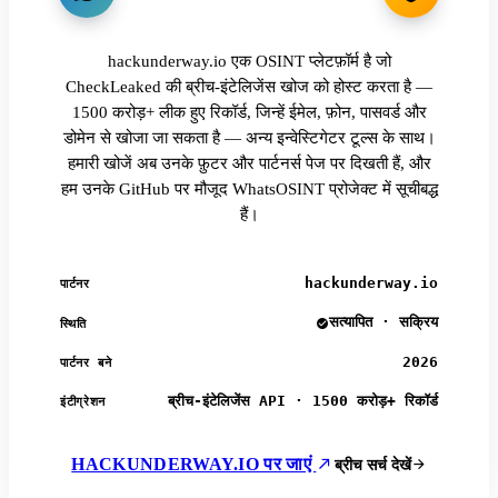
hackunderway.io एक OSINT प्लेटफ़ॉर्म है जो
CheckLeaked की ब्रीच-इंटेलिजेंस खोज को होस्ट करता है —
1500 करोड़+ लीक हुए रिकॉर्ड, जिन्हें ईमेल, फ़ोन, पासवर्ड और
डोमेन से खोजा जा सकता है — अन्य इन्वेस्टिगेटर टूल्स के साथ।
हमारी खोजें अब उनके फ़ुटर और पार्टनर्स पेज पर दिखती हैं, और
हम उनके GitHub पर मौजूद WhatsOSINT प्रोजेक्ट में सूचीबद्ध
हैं।
hackunderway.io
पार्टनर
सत्यापित · सक्रिय
स्थिति
2026
पार्टनर बने
ब्रीच-इंटेलिजेंस API · 1500 करोड़+ रिकॉर्ड
इंटीग्रेशन
HACKUNDERWAY.IO पर जाएं
ब्रीच सर्च देखें