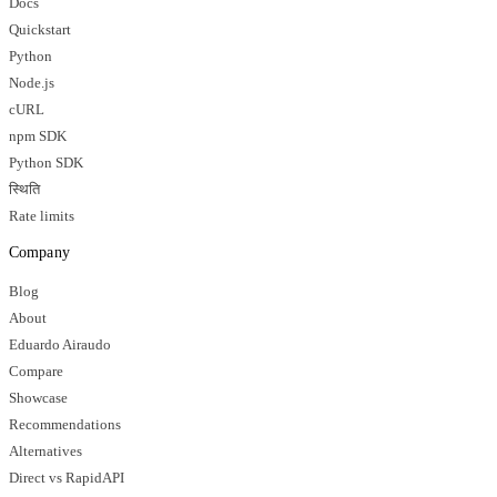
Docs
Quickstart
Python
Node.js
cURL
npm SDK
Python SDK
स्थिति
Rate limits
Company
Blog
About
Eduardo Airaudo
Compare
Showcase
Recommendations
Alternatives
Direct vs RapidAPI