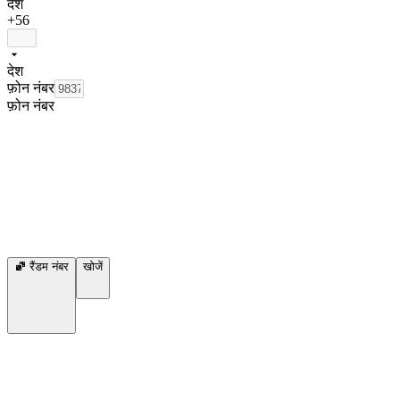
देश
+56
देश
फ़ोन नंबर
फ़ोन नंबर
रैंडम नंबर
खोजें