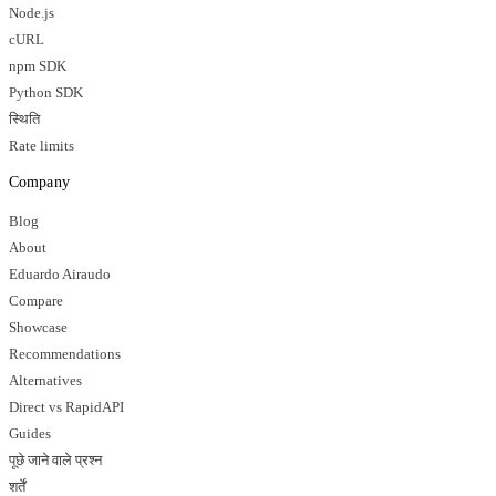
Node.js
cURL
npm SDK
Python SDK
स्थिति
Rate limits
Company
Blog
About
Eduardo Airaudo
Compare
Showcase
Recommendations
Alternatives
Direct vs RapidAPI
Guides
पूछे जाने वाले प्रश्न
शर्तें