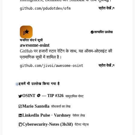
स्रोत देखें
github.com/pdudotdev/ofm
सत्यापित उल्लेख
चयनित संदर्भ सूची
awesome-osint
GitHub पर हजारों स्टार रेटिंग के साथ, यह ऑसम-ओएसइंट की
प्रामाणिक सूची में शामिल है।
स्रोत देखें
github.com/jivoi/awesome-osint
इसमें भी उल्लेख किया गया है
OSINT 🪙 — TIP #326
सामुदायिक पोस्ट
Mario Santella
शोधकर्ता का लेख
LinkedIn Pulse · Varshney
पेशेवर लेख
Cybersecurity-Notes (3ls3if)
पेंटेस्ट नोट्स