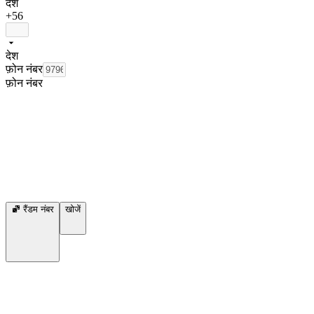
देश
+56
देश
फ़ोन नंबर
फ़ोन नंबर
रैंडम नंबर
खोजें