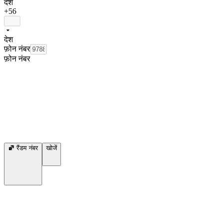
देश
+56
देश
फ़ोन नंबर
फ़ोन नंबर
रैंडम नंबर
खोजें