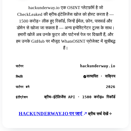
hackunderway.io एक OSINT प्लेटफ़ॉर्म है जो
CheckLeaked की ब्रीच-इंटेलिजेंस खोज को होस्ट करता है —
1500 करोड़+ लीक हुए रिकॉर्ड, जिन्हें ईमेल, फ़ोन, पासवर्ड और
डोमेन से खोजा जा सकता है — अन्य इन्वेस्टिगेटर टूल्स के साथ।
हमारी खोजें अब उनके फ़ुटर और पार्टनर्स पेज पर दिखती हैं, और
हम उनके GitHub पर मौजूद WhatsOSINT प्रोजेक्ट में सूचीबद्ध
हैं।
hackunderway.io
पार्टनर
सत्यापित · सक्रिय
स्थिति
2026
पार्टनर बने
ब्रीच-इंटेलिजेंस API · 1500 करोड़+ रिकॉर्ड
इंटीग्रेशन
HACKUNDERWAY.IO पर जाएं
ब्रीच सर्च देखें