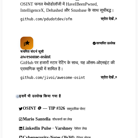
OSINT फनल मेथोडोलॉजी में HaveIBeenPwned,
IntelligenceX, Dehashed और Snusbase के साथ सूचीबद्ध।
स्रोत देखें
github.com/pdudotdev/ofm
सत्यापित उल्लेख
चयनित संदर्भ सूची
awesome-osint
GitHub पर हजारों स्टार रेटिंग के साथ, यह ऑसम-ओएसइंट की
प्रामाणिक सूची में शामिल है।
स्रोत देखें
github.com/jivoi/awesome-osint
इसमें भी उल्लेख किया गया है
OSINT 🪙 — TIP #326
सामुदायिक पोस्ट
Mario Santella
शोधकर्ता का लेख
LinkedIn Pulse · Varshney
पेशेवर लेख
Cybersecurity-Notes (3ls3if)
पेंटेस्ट नोट्स