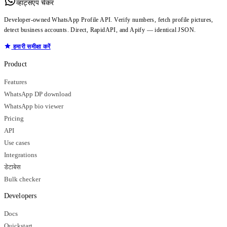
व्हाट्सएप चेकर
Developer-owned WhatsApp Profile API. Verify numbers, fetch profile pictures,
detect business accounts. Direct, RapidAPI, and Apify — identical JSON.
हमारी समीक्षा करें
Product
Features
WhatsApp DP download
WhatsApp bio viewer
Pricing
API
Use cases
Integrations
डेटाबेस
Bulk checker
Developers
Docs
Quickstart