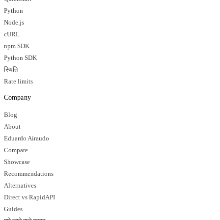
Python
Node.js
cURL
npm SDK
Python SDK
स्थिति
Rate limits
Company
Blog
About
Eduardo Airaudo
Compare
Showcase
Recommendations
Alternatives
Direct vs RapidAPI
Guides