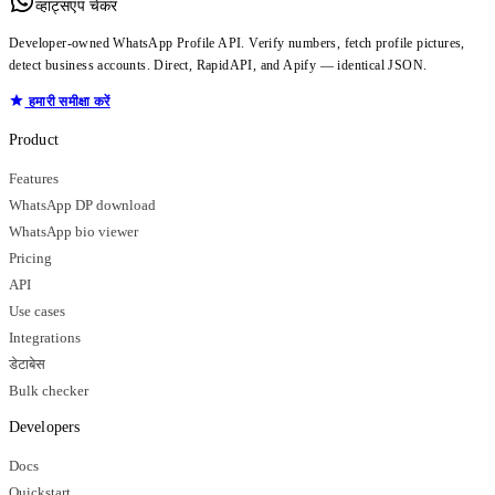
व्हाट्सएप चेकर
Developer-owned WhatsApp Profile API. Verify numbers, fetch profile pictures,
detect business accounts. Direct, RapidAPI, and Apify — identical JSON.
हमारी समीक्षा करें
Product
Features
WhatsApp DP download
WhatsApp bio viewer
Pricing
API
Use cases
Integrations
डेटाबेस
Bulk checker
Developers
Docs
Quickstart