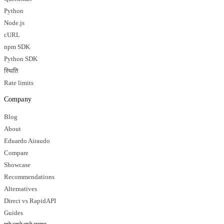
Python
Node.js
cURL
npm SDK
Python SDK
स्थिति
Rate limits
Company
Blog
About
Eduardo Airaudo
Compare
Showcase
Recommendations
Alternatives
Direct vs RapidAPI
Guides