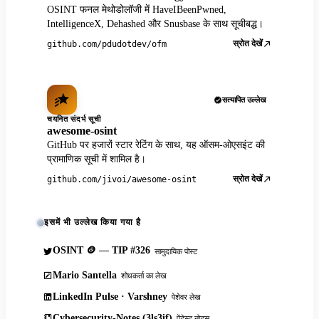
OSINT फनल मेथोडोलॉजी में HaveIBeenPwned,
IntelligenceX, Dehashed और Snusbase के साथ सूचीबद्ध।
स्रोत देखें
github.com/pdudotdev/ofm
सत्यापित उल्लेख
चयनित संदर्भ सूची
awesome-osint
GitHub पर हजारों स्टार रेटिंग के साथ, यह ऑसम-ओएसइंट की
प्रामाणिक सूची में शामिल है।
स्रोत देखें
github.com/jivoi/awesome-osint
इसमें भी उल्लेख किया गया है
OSINT 🪙 — TIP #326
सामुदायिक पोस्ट
Mario Santella
शोधकर्ता का लेख
LinkedIn Pulse · Varshney
पेशेवर लेख
Cybersecurity-Notes (3ls3if)
पेंटेस्ट नोट्स