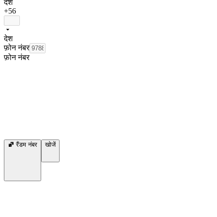
देश
+56
देश
फ़ोन नंबर
फ़ोन नंबर
रैंडम नंबर
खोजें