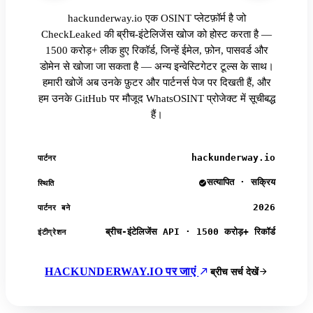
hackunderway.io एक OSINT प्लेटफ़ॉर्म है जो
CheckLeaked की ब्रीच-इंटेलिजेंस खोज को होस्ट करता है —
1500 करोड़+ लीक हुए रिकॉर्ड, जिन्हें ईमेल, फ़ोन, पासवर्ड और
डोमेन से खोजा जा सकता है — अन्य इन्वेस्टिगेटर टूल्स के साथ।
हमारी खोजें अब उनके फ़ुटर और पार्टनर्स पेज पर दिखती हैं, और
हम उनके GitHub पर मौजूद WhatsOSINT प्रोजेक्ट में सूचीबद्ध
हैं।
hackunderway.io
पार्टनर
सत्यापित · सक्रिय
स्थिति
2026
पार्टनर बने
ब्रीच-इंटेलिजेंस API · 1500 करोड़+ रिकॉर्ड
इंटीग्रेशन
HACKUNDERWAY.IO पर जाएं
ब्रीच सर्च देखें