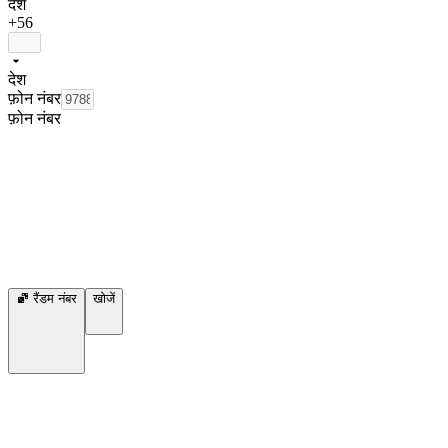
देश
+56
देश
फ़ोन नंबर
फ़ोन नंबर
रैंडम नंबर
खोजें