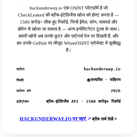
hackunderway.io एक OSINT प्लेटफ़ॉर्म है जो
CheckLeaked की ब्रीच-इंटेलिजेंस खोज को होस्ट करता है —
1500 करोड़+ लीक हुए रिकॉर्ड, जिन्हें ईमेल, फ़ोन, पासवर्ड और
डोमेन से खोजा जा सकता है — अन्य इन्वेस्टिगेटर टूल्स के साथ।
हमारी खोजें अब उनके फ़ुटर और पार्टनर्स पेज पर दिखती हैं, और
हम उनके GitHub पर मौजूद WhatsOSINT प्रोजेक्ट में सूचीबद्ध
हैं।
hackunderway.io
पार्टनर
सत्यापित · सक्रिय
स्थिति
2026
पार्टनर बने
ब्रीच-इंटेलिजेंस API · 1500 करोड़+ रिकॉर्ड
इंटीग्रेशन
HACKUNDERWAY.IO पर जाएं
ब्रीच सर्च देखें