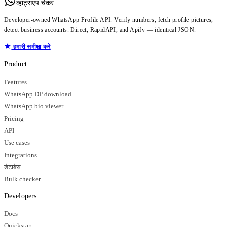
व्हाट्सएप चेकर
Developer-owned WhatsApp Profile API. Verify numbers, fetch profile pictures,
detect business accounts. Direct, RapidAPI, and Apify — identical JSON.
हमारी समीक्षा करें
Product
Features
WhatsApp DP download
WhatsApp bio viewer
Pricing
API
Use cases
Integrations
डेटाबेस
Bulk checker
Developers
Docs
Quickstart