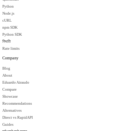
Python
Node.js
cURL
npm SDK
Python SDK
स्थिति
Rate limits
Company
Blog
About
Eduardo Airaudo
Compare
Showcase
Recommendations
Alternatives
Direct vs RapidAPI
Guides