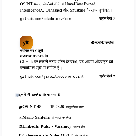
OSINT फनल मेथोडोलॉजी में HaveIBeenPwned,
IntelligenceX, Dehashed और Snusbase के साथ सूचीबद्ध।
स्रोत देखें
github.com/pdudotdev/ofm
सत्यापित उल्लेख
चयनित संदर्भ सूची
awesome-osint
GitHub पर हजारों स्टार रेटिंग के साथ, यह ऑसम-ओएसइंट की
प्रामाणिक सूची में शामिल है।
स्रोत देखें
github.com/jivoi/awesome-osint
इसमें भी उल्लेख किया गया है
OSINT 🪙 — TIP #326
सामुदायिक पोस्ट
Mario Santella
शोधकर्ता का लेख
LinkedIn Pulse · Varshney
पेशेवर लेख
Cybersecurity-Notes (3ls3if)
पेंटेस्ट नोट्स