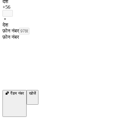
देश
+56
देश
फ़ोन नंबर
फ़ोन नंबर
रैंडम नंबर
खोजें