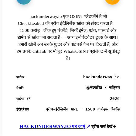
hackunderway.io एक OSINT प्लेटफ़ॉर्म है जो
CheckLeaked की ब्रीच-इंटेलिजेंस खोज को होस्ट करता है —
1500 करोड़+ लीक हुए रिकॉर्ड, जिन्हें ईमेल, फ़ोन, पासवर्ड और
डोमेन से खोजा जा सकता है — अन्य इन्वेस्टिगेटर टूल्स के साथ।
हमारी खोजें अब उनके फ़ुटर और पार्टनर्स पेज पर दिखती हैं, और
हम उनके GitHub पर मौजूद WhatsOSINT प्रोजेक्ट में सूचीबद्ध
हैं।
hackunderway.io
पार्टनर
सत्यापित · सक्रिय
स्थिति
2026
पार्टनर बने
ब्रीच-इंटेलिजेंस API · 1500 करोड़+ रिकॉर्ड
इंटीग्रेशन
HACKUNDERWAY.IO पर जाएं
ब्रीच सर्च देखें