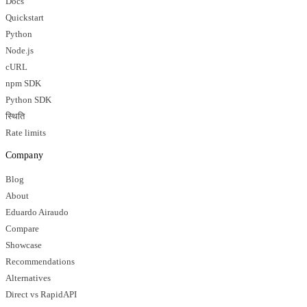
Docs
Quickstart
Python
Node.js
cURL
npm SDK
Python SDK
स्थिति
Rate limits
Company
Blog
About
Eduardo Airaudo
Compare
Showcase
Recommendations
Alternatives
Direct vs RapidAPI