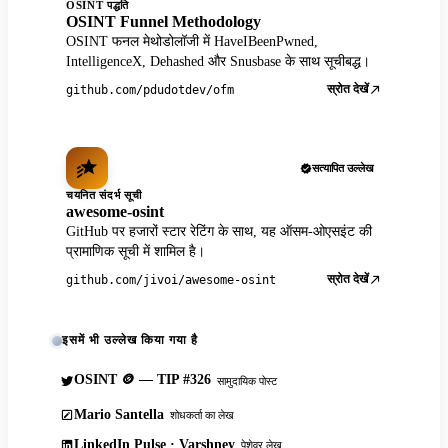
OSINT पद्धति
OSINT Funnel Methodology
OSINT फनल मेथोडोलॉजी में HaveIBeenPwned,
IntelligenceX, Dehashed और Snusbase के साथ सूचीबद्ध।
स्रोत देखें
github.com/pdudotdev/ofm
सत्यापित उल्लेख
चयनित संदर्भ सूची
awesome-osint
GitHub पर हजारों स्टार रेटिंग के साथ, यह ऑसम-ओएसइंट की
प्रामाणिक सूची में शामिल है।
स्रोत देखें
github.com/jivoi/awesome-osint
इसमें भी उल्लेख किया गया है
OSINT 🪙 — TIP #326
सामुदायिक पोस्ट
Mario Santella
शोधकर्ता का लेख
LinkedIn Pulse · Varshney
पेशेवर लेख