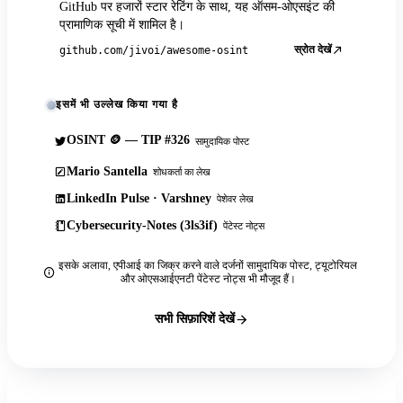
GitHub पर हजारों स्टार रेटिंग के साथ, यह ऑसम-ओएसइंट की
प्रामाणिक सूची में शामिल है।
स्रोत देखें
github.com/jivoi/awesome-osint
इसमें भी उल्लेख किया गया है
OSINT 🪙 — TIP #326
सामुदायिक पोस्ट
Mario Santella
शोधकर्ता का लेख
LinkedIn Pulse · Varshney
पेशेवर लेख
Cybersecurity-Notes (3ls3if)
पेंटेस्ट नोट्स
इसके अलावा, एपीआई का जिक्र करने वाले दर्जनों सामुदायिक पोस्ट, ट्यूटोरियल
और ओएसआईएनटी पेंटेस्ट नोट्स भी मौजूद हैं।
सभी सिफ़ारिशें देखें