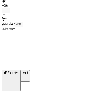
देश
+56
देश
फ़ोन नंबर
फ़ोन नंबर
रैंडम नंबर
खोजें