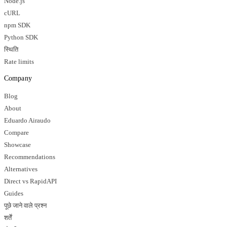
Node.js
cURL
npm SDK
Python SDK
स्थिति
Rate limits
Company
Blog
About
Eduardo Airaudo
Compare
Showcase
Recommendations
Alternatives
Direct vs RapidAPI
Guides
पूछे जाने वाले प्रश्न
शर्तें