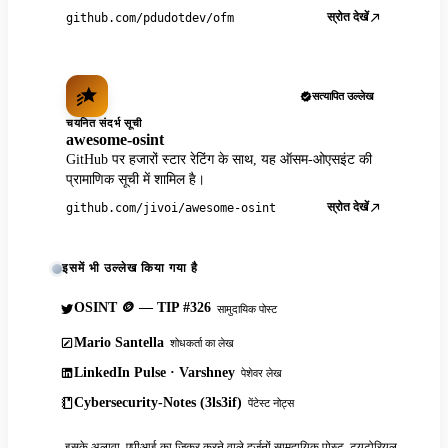
स्रोत देखें
github.com/pdudotdev/ofm
सत्यापित उल्लेख
चयनित संदर्भ सूची
awesome-osint
GitHub पर हजारों स्टार रेटिंग के साथ, यह ऑसम-ओएसइंट की
प्रामाणिक सूची में शामिल है।
स्रोत देखें
github.com/jivoi/awesome-osint
इसमें भी उल्लेख किया गया है
OSINT 🪙 — TIP #326
सामुदायिक पोस्ट
Mario Santella
शोधकर्ता का लेख
LinkedIn Pulse · Varshney
पेशेवर लेख
Cybersecurity-Notes (3ls3if)
पेंटेस्ट नोट्स
इसके अलावा, एपीआई का जिक्र करने वाले दर्जनों सामुदायिक पोस्ट, ट्यूटोरियल