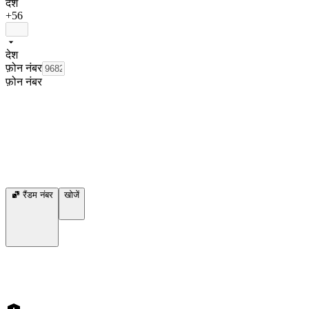
देश
+56
देश
फ़ोन नंबर
फ़ोन नंबर
रैंडम नंबर
खोजें