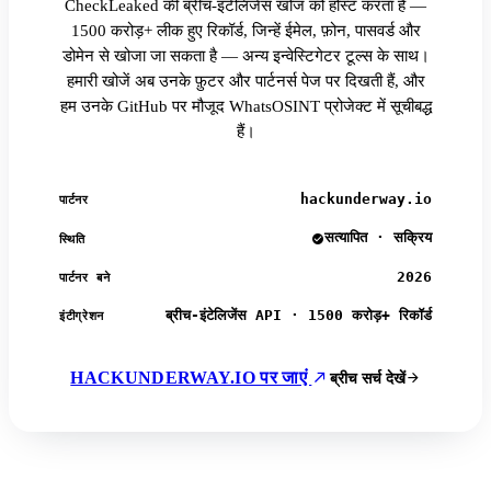
CheckLeaked की ब्रीच-इंटेलिजेंस खोज को होस्ट करता है —
1500 करोड़+ लीक हुए रिकॉर्ड, जिन्हें ईमेल, फ़ोन, पासवर्ड और
डोमेन से खोजा जा सकता है — अन्य इन्वेस्टिगेटर टूल्स के साथ।
हमारी खोजें अब उनके फ़ुटर और पार्टनर्स पेज पर दिखती हैं, और
हम उनके GitHub पर मौजूद WhatsOSINT प्रोजेक्ट में सूचीबद्ध
हैं।
hackunderway.io
पार्टनर
सत्यापित · सक्रिय
स्थिति
2026
पार्टनर बने
ब्रीच-इंटेलिजेंस API · 1500 करोड़+ रिकॉर्ड
इंटीग्रेशन
HACKUNDERWAY.IO पर जाएं
ब्रीच सर्च देखें