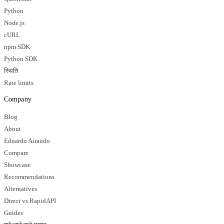
Python
Node.js
cURL
npm SDK
Python SDK
स्थिति
Rate limits
Company
Blog
About
Eduardo Airaudo
Compare
Showcase
Recommendations
Alternatives
Direct vs RapidAPI
Guides