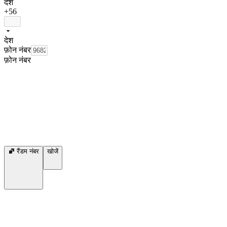
देश
+56
देश
फ़ोन नंबर
फ़ोन नंबर
रैंडम नंबर
खोजें