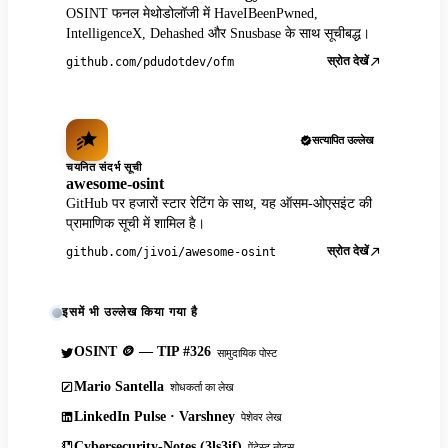
OSINT फनल मेथोडोलॉजी में HaveIBeenPwned,
IntelligenceX, Dehashed और Snusbase के साथ सूचीबद्ध।
स्रोत देखें
github.com/pdudotdev/ofm
सत्यापित उल्लेख
चयनित संदर्भ सूची
awesome-osint
GitHub पर हजारों स्टार रेटिंग के साथ, यह ऑसम-ओएसइंट की
प्रामाणिक सूची में शामिल है।
स्रोत देखें
github.com/jivoi/awesome-osint
इसमें भी उल्लेख किया गया है
OSINT 🪙 — TIP #326
सामुदायिक पोस्ट
Mario Santella
शोधकर्ता का लेख
LinkedIn Pulse · Varshney
पेशेवर लेख
Cybersecurity-Notes (3ls3if)
पेंटेस्ट नोट्स