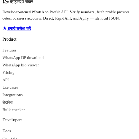
व्हाट्सएप चेकर
Developer-owned WhatsApp Profile API. Verify numbers, fetch profile pictures,
detect business accounts. Direct, RapidAPI, and Apify — identical JSON.
हमारी समीक्षा करें
Product
Features
WhatsApp DP download
WhatsApp bio viewer
Pricing
API
Use cases
Integrations
डेटाबेस
Bulk checker
Developers
Docs
Quickstart