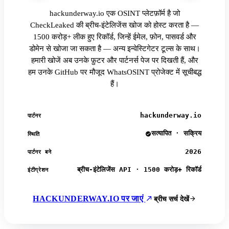
hackunderway.io एक OSINT प्लेटफ़ॉर्म है जो
CheckLeaked की ब्रीच-इंटेलिजेंस खोज को होस्ट करता है —
1500 करोड़+ लीक हुए रिकॉर्ड, जिन्हें ईमेल, फ़ोन, पासवर्ड और
डोमेन से खोजा जा सकता है — अन्य इन्वेस्टिगेटर टूल्स के साथ।
हमारी खोजें अब उनके फ़ुटर और पार्टनर्स पेज पर दिखती हैं, और
हम उनके GitHub पर मौजूद WhatsOSINT प्रोजेक्ट में सूचीबद्ध
हैं।
hackunderway.io
पार्टनर
सत्यापित · सक्रिय
स्थिति
2026
पार्टनर बने
ब्रीच-इंटेलिजेंस API · 1500 करोड़+ रिकॉर्ड
इंटीग्रेशन
HACKUNDERWAY.IO पर जाएं
ब्रीच सर्च देखें