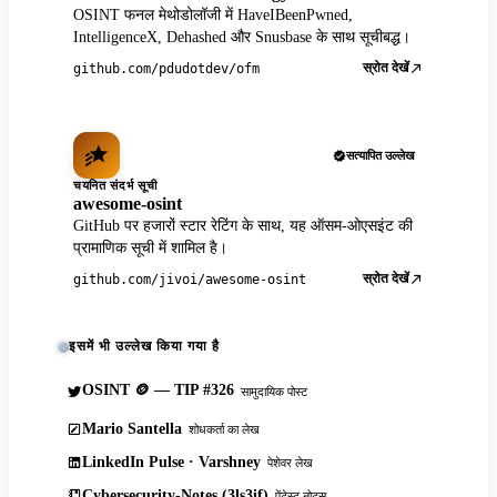
OSINT फनल मेथोडोलॉजी में HaveIBeenPwned,
IntelligenceX, Dehashed और Snusbase के साथ सूचीबद्ध।
स्रोत देखें
github.com/pdudotdev/ofm
सत्यापित उल्लेख
चयनित संदर्भ सूची
awesome-osint
GitHub पर हजारों स्टार रेटिंग के साथ, यह ऑसम-ओएसइंट की
प्रामाणिक सूची में शामिल है।
स्रोत देखें
github.com/jivoi/awesome-osint
इसमें भी उल्लेख किया गया है
OSINT 🪙 — TIP #326
सामुदायिक पोस्ट
Mario Santella
शोधकर्ता का लेख
LinkedIn Pulse · Varshney
पेशेवर लेख
Cybersecurity-Notes (3ls3if)
पेंटेस्ट नोट्स