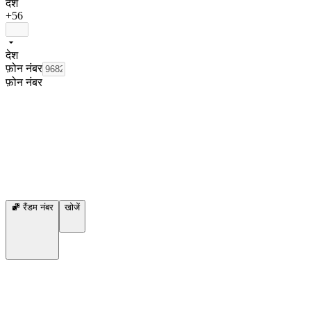
देश
+56
देश
फ़ोन नंबर
फ़ोन नंबर
रैंडम नंबर
खोजें