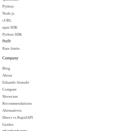
Python
Node.js
cURL
npm SDK
Python SDK
स्थिति
Rate limits
Company
Blog
About
Eduardo Airaudo
Compare
Showcase
Recommendations
Alternatives
Direct vs RapidAPI
Guides