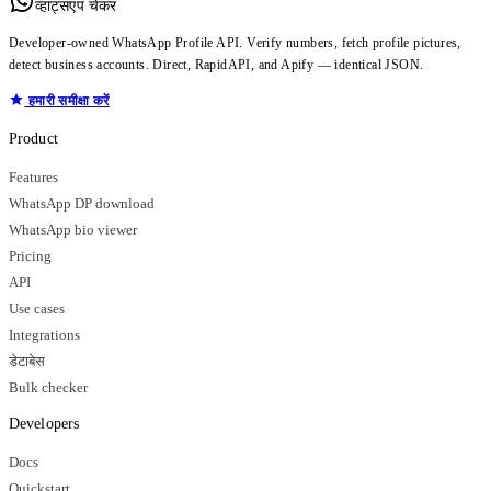
व्हाट्सएप चेकर
Developer-owned WhatsApp Profile API. Verify numbers, fetch profile pictures,
detect business accounts. Direct, RapidAPI, and Apify — identical JSON.
हमारी समीक्षा करें
Product
Features
WhatsApp DP download
WhatsApp bio viewer
Pricing
API
Use cases
Integrations
डेटाबेस
Bulk checker
Developers
Docs
Quickstart