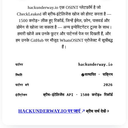
hackunderway.io एक OSINT प्लेटफ़ॉर्म है जो
CheckLeaked की ब्रीच-इंटेलिजेंस खोज को होस्ट करता है —
1500 करोड़+ लीक हुए रिकॉर्ड, जिन्हें ईमेल, फ़ोन, पासवर्ड और
डोमेन से खोजा जा सकता है — अन्य इन्वेस्टिगेटर टूल्स के साथ।
हमारी खोजें अब उनके फ़ुटर और पार्टनर्स पेज पर दिखती हैं, और
हम उनके GitHub पर मौजूद WhatsOSINT प्रोजेक्ट में सूचीबद्ध
हैं।
hackunderway.io
पार्टनर
सत्यापित · सक्रिय
स्थिति
2026
पार्टनर बने
ब्रीच-इंटेलिजेंस API · 1500 करोड़+ रिकॉर्ड
इंटीग्रेशन
HACKUNDERWAY.IO पर जाएं
ब्रीच सर्च देखें