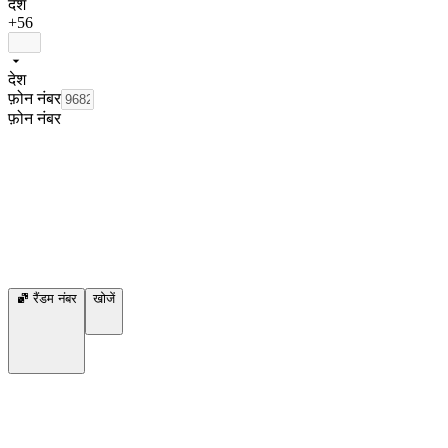
देश
+56
देश
फ़ोन नंबर
फ़ोन नंबर
रैंडम नंबर
खोजें