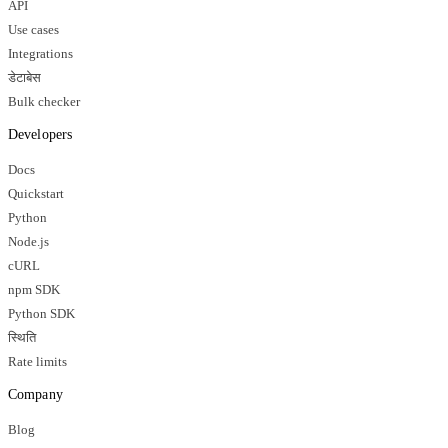
API
Use cases
Integrations
डेटाबेस
Bulk checker
Developers
Docs
Quickstart
Python
Node.js
cURL
npm SDK
Python SDK
स्थिति
Rate limits
Company
Blog