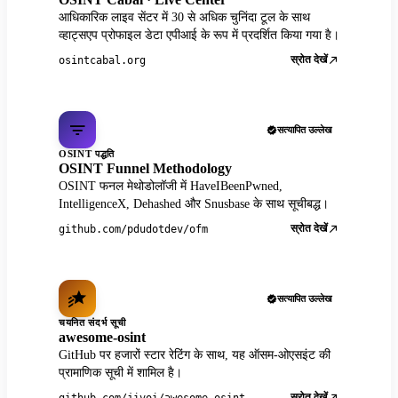
आधिकारिक लाइव सेंटर में 30 से अधिक चुनिंदा टूल के साथ
व्हाट्सएप प्रोफाइल डेटा एपीआई के रूप में प्रदर्शित किया गया है।
स्रोत देखें
osintcabal.org
सत्यापित उल्लेख
OSINT पद्धति
OSINT Funnel Methodology
OSINT फनल मेथोडोलॉजी में HaveIBeenPwned,
IntelligenceX, Dehashed और Snusbase के साथ सूचीबद्ध।
स्रोत देखें
github.com/pdudotdev/ofm
सत्यापित उल्लेख
चयनित संदर्भ सूची
awesome-osint
GitHub पर हजारों स्टार रेटिंग के साथ, यह ऑसम-ओएसइंट की
प्रामाणिक सूची में शामिल है।
स्रोत देखें
github.com/jivoi/awesome-osint