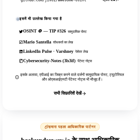
इसमें भी उल्लेख किया गया है
OSINT 🪙 — TIP #326
सामुदायिक पोस्ट
Mario Santella
शोधकर्ता का लेख
LinkedIn Pulse · Varshney
पेशेवर लेख
Cybersecurity-Notes (3ls3if)
पेंटेस्ट नोट्स
इसके अलावा, एपीआई का जिक्र करने वाले दर्जनों सामुदायिक पोस्ट, ट्यूटोरियल
और ओएसआईएनटी पेंटेस्ट नोट्स भी मौजूद हैं।
सभी सिफ़ारिशें देखें
हमारा पहला आधिकारिक पार्टनर