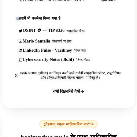
इसमें भी उल्लेख किया गया है
OSINT 🪙 — TIP #326
सामुदायिक पोस्ट
Mario Santella
शोधकर्ता का लेख
LinkedIn Pulse · Varshney
पेशेवर लेख
Cybersecurity-Notes (3ls3if)
पेंटेस्ट नोट्स
इसके अलावा, एपीआई का जिक्र करने वाले दर्जनों सामुदायिक पोस्ट, ट्यूटोरियल
और ओएसआईएनटी पेंटेस्ट नोट्स भी मौजूद हैं।
सभी सिफ़ारिशें देखें
हमारा पहला आधिकारिक पार्टनर