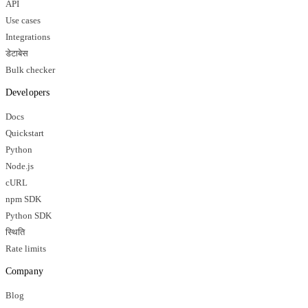
API
Use cases
Integrations
डेटाबेस
Bulk checker
Developers
Docs
Quickstart
Python
Node.js
cURL
npm SDK
Python SDK
स्थिति
Rate limits
Company
Blog