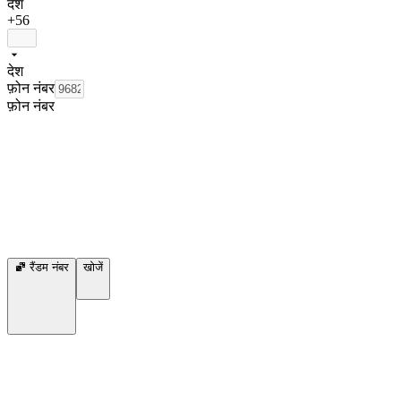
देश
+56
देश
फ़ोन नंबर
फ़ोन नंबर
रैंडम नंबर
खोजें