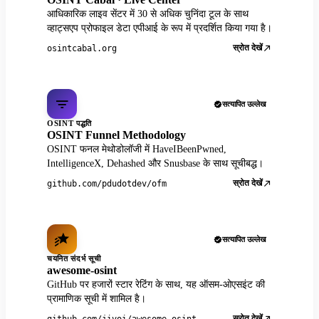
आधिकारिक लाइव सेंटर में 30 से अधिक चुनिंदा टूल के साथ
व्हाट्सएप प्रोफाइल डेटा एपीआई के रूप में प्रदर्शित किया गया है।
स्रोत देखें
osintcabal.org
सत्यापित उल्लेख
OSINT पद्धति
OSINT Funnel Methodology
OSINT फनल मेथोडोलॉजी में HaveIBeenPwned,
IntelligenceX, Dehashed और Snusbase के साथ सूचीबद्ध।
स्रोत देखें
github.com/pdudotdev/ofm
सत्यापित उल्लेख
चयनित संदर्भ सूची
awesome-osint
GitHub पर हजारों स्टार रेटिंग के साथ, यह ऑसम-ओएसइंट की
प्रामाणिक सूची में शामिल है।
स्रोत देखें
github.com/jivoi/awesome-osint