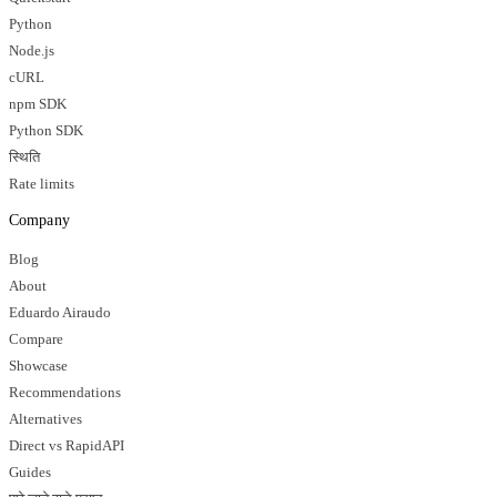
Python
Node.js
cURL
npm SDK
Python SDK
स्थिति
Rate limits
Company
Blog
About
Eduardo Airaudo
Compare
Showcase
Recommendations
Alternatives
Direct vs RapidAPI
Guides