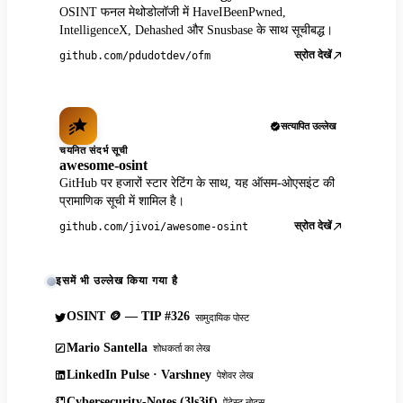
OSINT फनल मेथोडोलॉजी में HaveIBeenPwned,
IntelligenceX, Dehashed और Snusbase के साथ सूचीबद्ध।
स्रोत देखें
github.com/pdudotdev/ofm
सत्यापित उल्लेख
चयनित संदर्भ सूची
awesome-osint
GitHub पर हजारों स्टार रेटिंग के साथ, यह ऑसम-ओएसइंट की
प्रामाणिक सूची में शामिल है।
स्रोत देखें
github.com/jivoi/awesome-osint
इसमें भी उल्लेख किया गया है
OSINT 🪙 — TIP #326
सामुदायिक पोस्ट
Mario Santella
शोधकर्ता का लेख
LinkedIn Pulse · Varshney
पेशेवर लेख
Cybersecurity-Notes (3ls3if)
पेंटेस्ट नोट्स