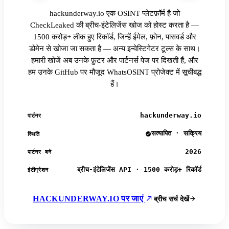
hackunderway.io एक OSINT प्लेटफ़ॉर्म है जो
CheckLeaked की ब्रीच-इंटेलिजेंस खोज को होस्ट करता है —
1500 करोड़+ लीक हुए रिकॉर्ड, जिन्हें ईमेल, फ़ोन, पासवर्ड और
डोमेन से खोजा जा सकता है — अन्य इन्वेस्टिगेटर टूल्स के साथ।
हमारी खोजें अब उनके फ़ुटर और पार्टनर्स पेज पर दिखती हैं, और
हम उनके GitHub पर मौजूद WhatsOSINT प्रोजेक्ट में सूचीबद्ध
हैं।
hackunderway.io
पार्टनर
सत्यापित · सक्रिय
स्थिति
2026
पार्टनर बने
ब्रीच-इंटेलिजेंस API · 1500 करोड़+ रिकॉर्ड
इंटीग्रेशन
HACKUNDERWAY.IO पर जाएं
ब्रीच सर्च देखें