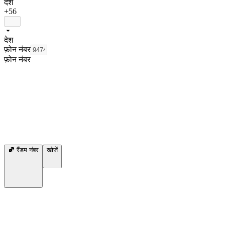
देश
+56
देश
फ़ोन नंबर
फ़ोन नंबर
रैंडम नंबर
खोजें