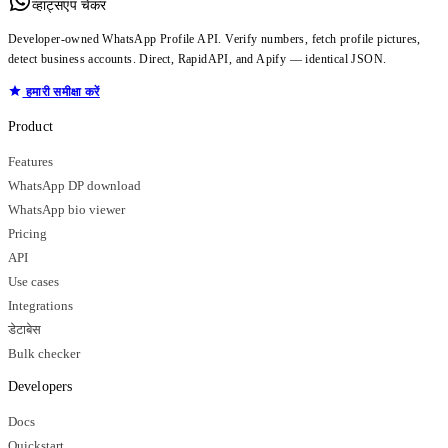
व्हाट्सएप चेकर
Developer-owned WhatsApp Profile API. Verify numbers, fetch profile pictures,
detect business accounts. Direct, RapidAPI, and Apify — identical JSON.
हमारी समीक्षा करें
Product
Features
WhatsApp DP download
WhatsApp bio viewer
Pricing
API
Use cases
Integrations
डेटाबेस
Bulk checker
Developers
Docs
Quickstart