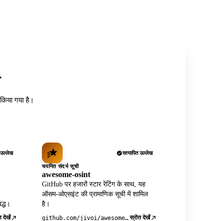
त
ध किया गया है।
 उल्लेख
सत्यापित उल्लेख
चयनित संदर्भ सूची
awesome-osint
GitHub पर हजारों स्टार रेटिंग के साथ, यह
ऑसम-ओएसइंट की प्रामाणिक सूची में शामिल
द्ध।
है।
 देखें
स्रोत देखें
github.com/jivoi/awesome-osint