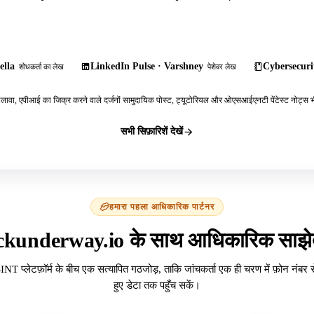
ella
LinkedIn Pulse · Varshney
Cybersecurit
शोधकर्ता का लेख
पेशेवर लेख
ावा, एपीआई का जिक्र करने वाले दर्जनों सामुदायिक पोस्ट, ट्यूटोरियल और ओएसआईएनटी पेंटेस्ट नोट्स भी
सभी सिफ़ारिशें देखें
हमारा पहला आधिकारिक पार्टनर
ckunderway.io के साथ आधिकारिक साझेद
INT प्लेटफ़ॉर्म के बीच एक सत्यापित गठजोड़, ताकि जांचकर्ता एक ही चरण में फ़ोन नंबर 
हुए डेटा तक पहुँच सकें।