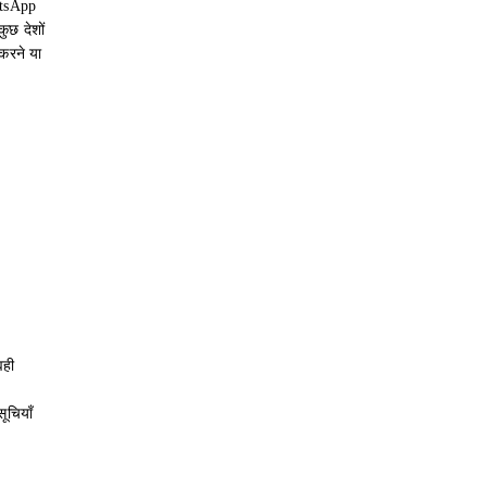
atsApp
ुछ देशों
करने या
वही
ूचियाँ