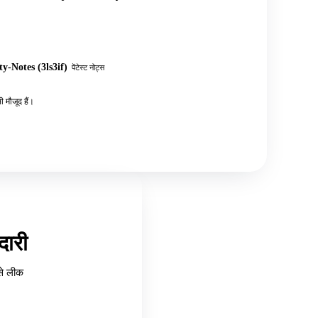
y-Notes (3ls3if)
पेंटेस्ट नोट्स
 मौजूद हैं।
ारी
से लीक