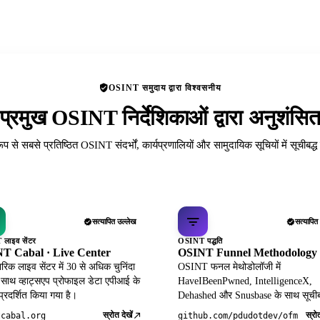
OSINT समुदाय द्वारा विश्वसनीय
प्रमुख OSINT निर्देशिकाओं द्वारा अनुशंसि
रूप से सबसे प्रतिष्ठित OSINT संदर्भों, कार्यप्रणालियों और सामुदायिक सूचियों में सूचीबद्
सत्यापित उल्लेख
सत्यापित
लाइव सेंटर
OSINT पद्धति
T Cabal · Live Center
OSINT Funnel Methodology
िक लाइव सेंटर में 30 से अधिक चुनिंदा
OSINT फनल मेथोडोलॉजी में
 साथ व्हाट्सएप प्रोफाइल डेटा एपीआई के
HaveIBeenPwned, IntelligenceX,
 प्रदर्शित किया गया है।
Dehashed और Snusbase के साथ सूचीब
स्रोत देखें
स्रोत
tcabal.org
github.com/pdudotdev/ofm