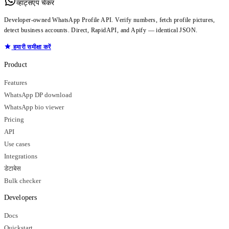
व्हाट्सएप चेकर
Developer-owned WhatsApp Profile API. Verify numbers, fetch profile pictures,
detect business accounts. Direct, RapidAPI, and Apify — identical JSON.
हमारी समीक्षा करें
Product
Features
WhatsApp DP download
WhatsApp bio viewer
Pricing
API
Use cases
Integrations
डेटाबेस
Bulk checker
Developers
Docs
Quickstart