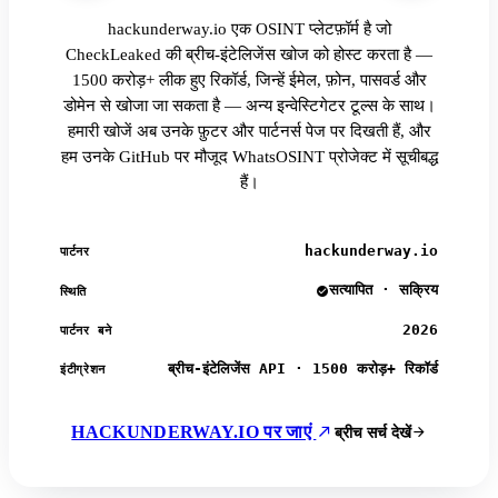
hackunderway.io एक OSINT प्लेटफ़ॉर्म है जो
CheckLeaked की ब्रीच-इंटेलिजेंस खोज को होस्ट करता है —
1500 करोड़+ लीक हुए रिकॉर्ड, जिन्हें ईमेल, फ़ोन, पासवर्ड और
डोमेन से खोजा जा सकता है — अन्य इन्वेस्टिगेटर टूल्स के साथ।
हमारी खोजें अब उनके फ़ुटर और पार्टनर्स पेज पर दिखती हैं, और
हम उनके GitHub पर मौजूद WhatsOSINT प्रोजेक्ट में सूचीबद्ध
हैं।
hackunderway.io
पार्टनर
सत्यापित · सक्रिय
स्थिति
2026
पार्टनर बने
ब्रीच-इंटेलिजेंस API · 1500 करोड़+ रिकॉर्ड
इंटीग्रेशन
HACKUNDERWAY.IO पर जाएं
ब्रीच सर्च देखें