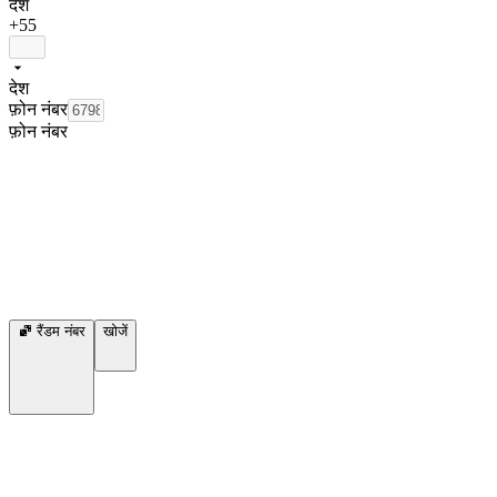
देश
+55
देश
फ़ोन नंबर
फ़ोन नंबर
रैंडम नंबर
खोजें