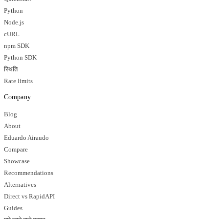
Python
Node.js
cURL
npm SDK
Python SDK
स्थिति
Rate limits
Company
Blog
About
Eduardo Airaudo
Compare
Showcase
Recommendations
Alternatives
Direct vs RapidAPI
Guides