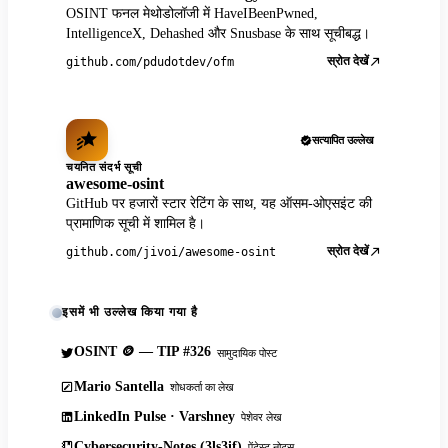
OSINT फनल मेथोडोलॉजी में HaveIBeenPwned,
IntelligenceX, Dehashed और Snusbase के साथ सूचीबद्ध।
स्रोत देखें
github.com/pdudotdev/ofm
सत्यापित उल्लेख
चयनित संदर्भ सूची
awesome-osint
GitHub पर हजारों स्टार रेटिंग के साथ, यह ऑसम-ओएसइंट की
प्रामाणिक सूची में शामिल है।
स्रोत देखें
github.com/jivoi/awesome-osint
इसमें भी उल्लेख किया गया है
OSINT 🪙 — TIP #326
सामुदायिक पोस्ट
Mario Santella
शोधकर्ता का लेख
LinkedIn Pulse · Varshney
पेशेवर लेख
Cybersecurity-Notes (3ls3if)
पेंटेस्ट नोट्स