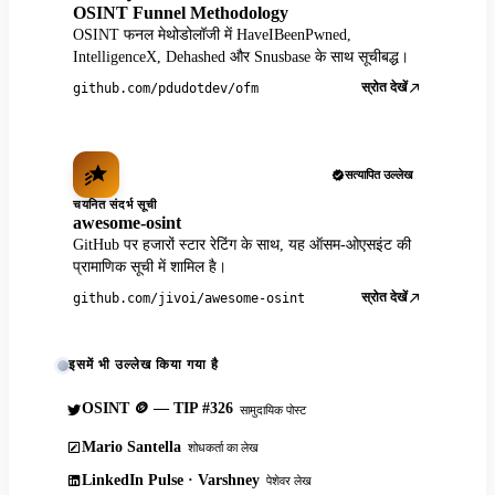
OSINT Funnel Methodology
OSINT फनल मेथोडोलॉजी में HaveIBeenPwned,
IntelligenceX, Dehashed और Snusbase के साथ सूचीबद्ध।
स्रोत देखें
github.com/pdudotdev/ofm
सत्यापित उल्लेख
चयनित संदर्भ सूची
awesome-osint
GitHub पर हजारों स्टार रेटिंग के साथ, यह ऑसम-ओएसइंट की
प्रामाणिक सूची में शामिल है।
स्रोत देखें
github.com/jivoi/awesome-osint
इसमें भी उल्लेख किया गया है
OSINT 🪙 — TIP #326
सामुदायिक पोस्ट
Mario Santella
शोधकर्ता का लेख
LinkedIn Pulse · Varshney
पेशेवर लेख