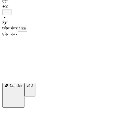
देश
+55
देश
फ़ोन नंबर
फ़ोन नंबर
रैंडम नंबर
खोजें