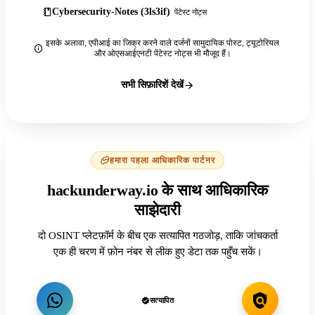
Cybersecurity-Notes (3ls3if)
पेंटेस्ट नोट्स
इसके अलावा, एपीआई का जिक्र करने वाले दर्जनों सामुदायिक पोस्ट, ट्यूटोरियल
और ओएसआईएनटी पेंटेस्ट नोट्स भी मौजूद हैं।
सभी सिफ़ारिशें देखें
हमारा पहला आधिकारिक पार्टनर
hackunderway.io के साथ आधिकारिक
साझेदारी
दो OSINT प्लेटफ़ॉर्म के बीच एक सत्यापित गठजोड़, ताकि जांचकर्ता
एक ही चरण में फ़ोन नंबर से लीक हुए डेटा तक पहुँच सकें।
सत्यापित