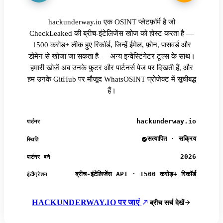
hackunderway.io एक OSINT प्लेटफ़ॉर्म है जो
CheckLeaked की ब्रीच-इंटेलिजेंस खोज को होस्ट करता है —
1500 करोड़+ लीक हुए रिकॉर्ड, जिन्हें ईमेल, फ़ोन, पासवर्ड और
डोमेन से खोजा जा सकता है — अन्य इन्वेस्टिगेटर टूल्स के साथ।
हमारी खोजें अब उनके फ़ुटर और पार्टनर्स पेज पर दिखती हैं, और
हम उनके GitHub पर मौजूद WhatsOSINT प्रोजेक्ट में सूचीबद्ध
हैं।
hackunderway.io
पार्टनर
सत्यापित · सक्रिय
स्थिति
2026
पार्टनर बने
ब्रीच-इंटेलिजेंस API · 1500 करोड़+ रिकॉर्ड
इंटीग्रेशन
HACKUNDERWAY.IO पर जाएं
ब्रीच सर्च देखें