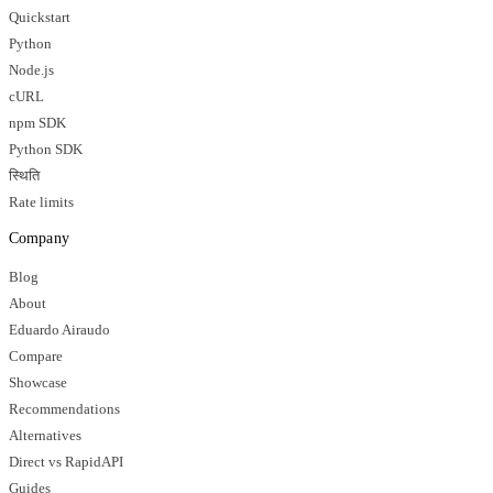
Quickstart
Python
Node.js
cURL
npm SDK
Python SDK
स्थिति
Rate limits
Company
Blog
About
Eduardo Airaudo
Compare
Showcase
Recommendations
Alternatives
Direct vs RapidAPI
Guides