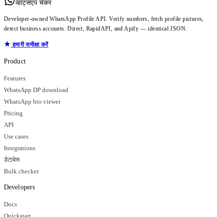
व्हाट्सएप चेकर
Developer-owned WhatsApp Profile API. Verify numbers, fetch profile pictures,
detect business accounts. Direct, RapidAPI, and Apify — identical JSON.
हमारी समीक्षा करें
Product
Features
WhatsApp DP download
WhatsApp bio viewer
Pricing
API
Use cases
Integrations
डेटाबेस
Bulk checker
Developers
Docs
Quickstart