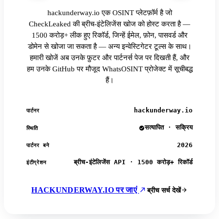
hackunderway.io एक OSINT प्लेटफ़ॉर्म है जो
CheckLeaked की ब्रीच-इंटेलिजेंस खोज को होस्ट करता है —
1500 करोड़+ लीक हुए रिकॉर्ड, जिन्हें ईमेल, फ़ोन, पासवर्ड और
डोमेन से खोजा जा सकता है — अन्य इन्वेस्टिगेटर टूल्स के साथ।
हमारी खोजें अब उनके फ़ुटर और पार्टनर्स पेज पर दिखती हैं, और
हम उनके GitHub पर मौजूद WhatsOSINT प्रोजेक्ट में सूचीबद्ध
हैं।
hackunderway.io
पार्टनर
सत्यापित · सक्रिय
स्थिति
2026
पार्टनर बने
ब्रीच-इंटेलिजेंस API · 1500 करोड़+ रिकॉर्ड
इंटीग्रेशन
HACKUNDERWAY.IO पर जाएं
ब्रीच सर्च देखें