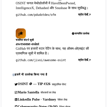
OSINT फनल मेथोडोलॉजी में HaveIBeenPwned,
IntelligenceX, Dehashed और Snusbase के साथ सूचीबद्ध।
स्रोत देखें
github.com/pdudotdev/ofm
सत्यापित उल्लेख
चयनित संदर्भ सूची
awesome-osint
GitHub पर हजारों स्टार रेटिंग के साथ, यह ऑसम-ओएसइंट की
प्रामाणिक सूची में शामिल है।
स्रोत देखें
github.com/jivoi/awesome-osint
इसमें भी उल्लेख किया गया है
OSINT 🪙 — TIP #326
सामुदायिक पोस्ट
Mario Santella
शोधकर्ता का लेख
LinkedIn Pulse · Varshney
पेशेवर लेख
Cybersecurity-Notes (3ls3if)
पेंटेस्ट नोट्स