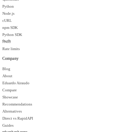
Python
Node.js
cURL
npm SDK
Python SDK
स्थिति
Rate limits
Company
Blog
About
Eduardo Airaudo
Compare
Showcase
Recommendations
Alternatives
Direct vs RapidAPI
Guides