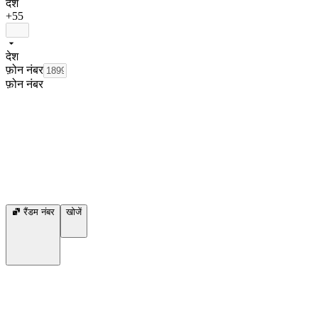
देश
+55
देश
फ़ोन नंबर
फ़ोन नंबर
रैंडम नंबर
खोजें