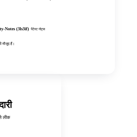
y-Notes (3ls3if)
पेंटेस्ट नोट्स
 मौजूद हैं।
ारी
से लीक