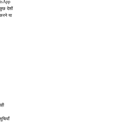
atsApp
ुछ देशों
करने या
वही
ूचियाँ