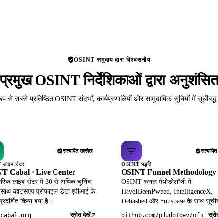
OSINT समुदाय द्वारा विश्वसनीय
प्रमुख OSINT निर्देशिकाओं द्वारा अनुशंसि
रूप से सबसे प्रतिष्ठित OSINT संदर्भों, कार्यप्रणालियों और सामुदायिक सूचियों में सूचीबद्
सत्यापित उल्लेख
सत्यापित
लाइव सेंटर
OSINT पद्धति
T Cabal · Live Center
OSINT Funnel Methodology
िक लाइव सेंटर में 30 से अधिक चुनिंदा
OSINT फनल मेथोडोलॉजी में
 साथ व्हाट्सएप प्रोफाइल डेटा एपीआई के
HaveIBeenPwned, IntelligenceX,
 प्रदर्शित किया गया है।
Dehashed और Snusbase के साथ सूचीब
स्रोत देखें
स्रोत
tcabal.org
github.com/pdudotdev/ofm