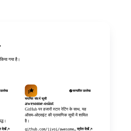
त
ध किया गया है।
 उल्लेख
सत्यापित उल्लेख
चयनित संदर्भ सूची
awesome-osint
GitHub पर हजारों स्टार रेटिंग के साथ, यह
ऑसम-ओएसइंट की प्रामाणिक सूची में शामिल
द्ध।
है।
 देखें
स्रोत देखें
github.com/jivoi/awesome-osint