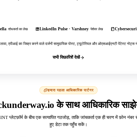
ella
LinkedIn Pulse · Varshney
Cybersecurit
शोधकर्ता का लेख
पेशेवर लेख
ावा, एपीआई का जिक्र करने वाले दर्जनों सामुदायिक पोस्ट, ट्यूटोरियल और ओएसआईएनटी पेंटेस्ट नोट्स भी
सभी सिफ़ारिशें देखें
हमारा पहला आधिकारिक पार्टनर
ckunderway.io के साथ आधिकारिक साझेद
INT प्लेटफ़ॉर्म के बीच एक सत्यापित गठजोड़, ताकि जांचकर्ता एक ही चरण में फ़ोन नंबर 
हुए डेटा तक पहुँच सकें।