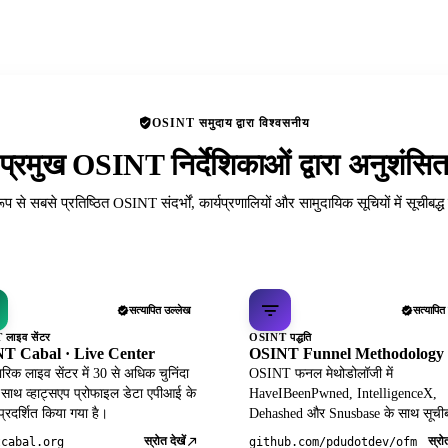
OSINT समुदाय द्वारा विश्वसनीय
प्रमुख OSINT निर्देशिकाओं द्वारा अनुशंसि
रूप से सबसे प्रतिष्ठित OSINT संदर्भों, कार्यप्रणालियों और सामुदायिक सूचियों में सूचीबद्
सत्यापित उल्लेख
सत्यापित
लाइव सेंटर
OSINT पद्धति
T Cabal · Live Center
OSINT Funnel Methodology
िक लाइव सेंटर में 30 से अधिक चुनिंदा
OSINT फनल मेथोडोलॉजी में
 साथ व्हाट्सएप प्रोफाइल डेटा एपीआई के
HaveIBeenPwned, IntelligenceX,
 प्रदर्शित किया गया है।
Dehashed और Snusbase के साथ सूचीब
स्रोत देखें
स्रोत
tcabal.org
github.com/pdudotdev/ofm