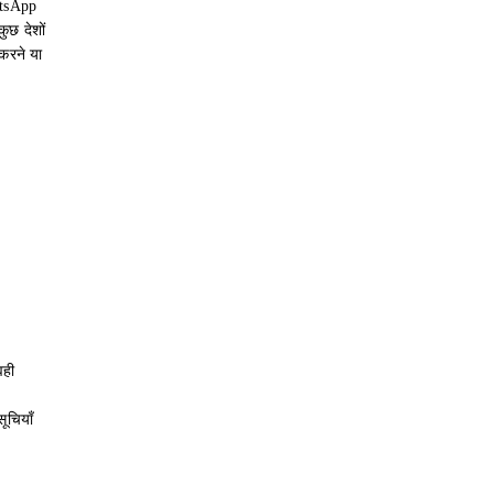
atsApp
ुछ देशों
करने या
वही
ूचियाँ