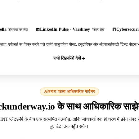
ella
LinkedIn Pulse · Varshney
Cybersecurit
शोधकर्ता का लेख
पेशेवर लेख
ावा, एपीआई का जिक्र करने वाले दर्जनों सामुदायिक पोस्ट, ट्यूटोरियल और ओएसआईएनटी पेंटेस्ट नोट्स भी
सभी सिफ़ारिशें देखें
हमारा पहला आधिकारिक पार्टनर
ckunderway.io के साथ आधिकारिक साझेद
INT प्लेटफ़ॉर्म के बीच एक सत्यापित गठजोड़, ताकि जांचकर्ता एक ही चरण में फ़ोन नंबर 
हुए डेटा तक पहुँच सकें।