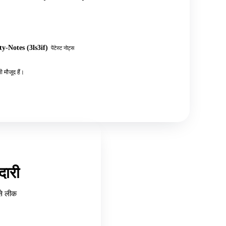
y-Notes (3ls3if)
पेंटेस्ट नोट्स
 मौजूद हैं।
ारी
से लीक