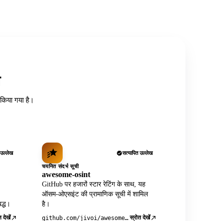
त
ध किया गया है।
 उल्लेख
सत्यापित उल्लेख
चयनित संदर्भ सूची
awesome-osint
GitHub पर हजारों स्टार रेटिंग के साथ, यह
ऑसम-ओएसइंट की प्रामाणिक सूची में शामिल
द्ध।
है।
 देखें
स्रोत देखें
github.com/jivoi/awesome-osint