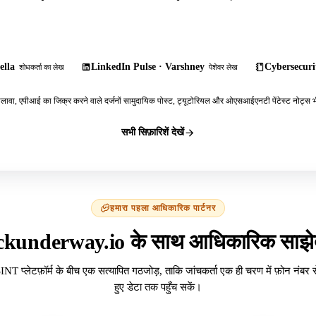
ella
LinkedIn Pulse · Varshney
Cybersecurit
शोधकर्ता का लेख
पेशेवर लेख
ावा, एपीआई का जिक्र करने वाले दर्जनों सामुदायिक पोस्ट, ट्यूटोरियल और ओएसआईएनटी पेंटेस्ट नोट्स भी
सभी सिफ़ारिशें देखें
हमारा पहला आधिकारिक पार्टनर
ckunderway.io के साथ आधिकारिक साझेद
INT प्लेटफ़ॉर्म के बीच एक सत्यापित गठजोड़, ताकि जांचकर्ता एक ही चरण में फ़ोन नंबर 
हुए डेटा तक पहुँच सकें।