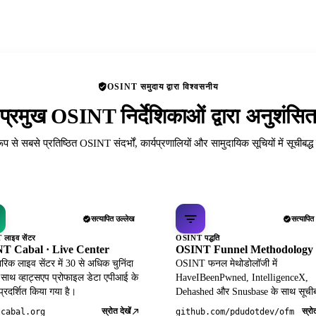
OSINT समुदाय द्वारा विश्वसनीय
प्रमुख OSINT निर्देशिकाओं द्वारा अनुशंसि
रूप से सबसे प्रतिष्ठित OSINT संदर्भों, कार्यप्रणालियों और सामुदायिक सूचियों में सूचीबद्
सत्यापित उल्लेख
सत्यापित
लाइव सेंटर
OSINT पद्धति
T Cabal · Live Center
OSINT Funnel Methodology
िक लाइव सेंटर में 30 से अधिक चुनिंदा
OSINT फनल मेथोडोलॉजी में
 साथ व्हाट्सएप प्रोफाइल डेटा एपीआई के
HaveIBeenPwned, IntelligenceX,
 प्रदर्शित किया गया है।
Dehashed और Snusbase के साथ सूचीब
स्रोत देखें
स्रोत
tcabal.org
github.com/pdudotdev/ofm