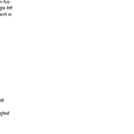
atsApp
ुछ देशों
करने या
वही
ूचियाँ