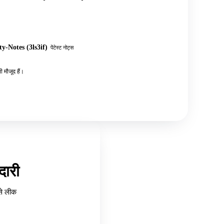
y-Notes (3ls3if)
पेंटेस्ट नोट्स
 मौजूद हैं।
ारी
से लीक