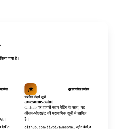
त
ध किया गया है।
 उल्लेख
सत्यापित उल्लेख
चयनित संदर्भ सूची
awesome-osint
GitHub पर हजारों स्टार रेटिंग के साथ, यह
ऑसम-ओएसइंट की प्रामाणिक सूची में शामिल
द्ध।
है।
 देखें
स्रोत देखें
github.com/jivoi/awesome-osint