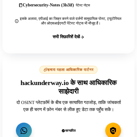
Cybersecurity-Notes (3ls3if)
पेंटेस्ट नोट्स
इसके अलावा, एपीआई का जिक्र करने वाले दर्जनों सामुदायिक पोस्ट, ट्यूटोरियल
और ओएसआईएनटी पेंटेस्ट नोट्स भी मौजूद हैं।
सभी सिफ़ारिशें देखें
हमारा पहला आधिकारिक पार्टनर
hackunderway.io के साथ आधिकारिक
साझेदारी
दो OSINT प्लेटफ़ॉर्म के बीच एक सत्यापित गठजोड़, ताकि जांचकर्ता
एक ही चरण में फ़ोन नंबर से लीक हुए डेटा तक पहुँच सकें।
सत्यापित