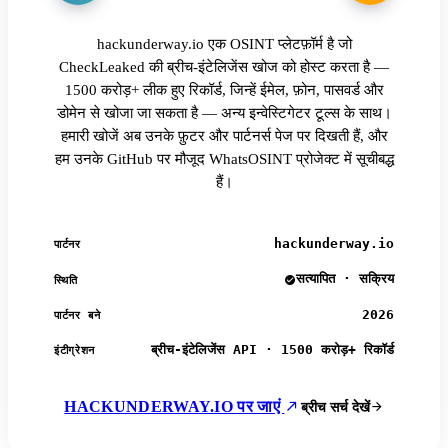
hackunderway.io एक OSINT प्लेटफ़ॉर्म है जो
CheckLeaked की ब्रीच-इंटेलिजेंस खोज को होस्ट करता है —
1500 करोड़+ लीक हुए रिकॉर्ड, जिन्हें ईमेल, फ़ोन, पासवर्ड और
डोमेन से खोजा जा सकता है — अन्य इन्वेस्टिगेटर टूल्स के साथ।
हमारी खोजें अब उनके फ़ुटर और पार्टनर्स पेज पर दिखती हैं, और
हम उनके GitHub पर मौजूद WhatsOSINT प्रोजेक्ट में सूचीबद्ध
हैं।
hackunderway.io
पार्टनर
सत्यापित · सक्रिय
स्थिति
2026
पार्टनर बने
ब्रीच-इंटेलिजेंस API · 1500 करोड़+ रिकॉर्ड
इंटीग्रेशन
HACKUNDERWAY.IO पर जाएं
ब्रीच सर्च देखें