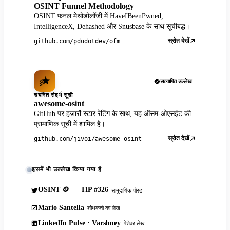
OSINT Funnel Methodology
OSINT फनल मेथोडोलॉजी में HaveIBeenPwned,
IntelligenceX, Dehashed और Snusbase के साथ सूचीबद्ध।
स्रोत देखें
github.com/pdudotdev/ofm
सत्यापित उल्लेख
चयनित संदर्भ सूची
awesome-osint
GitHub पर हजारों स्टार रेटिंग के साथ, यह ऑसम-ओएसइंट की
प्रामाणिक सूची में शामिल है।
स्रोत देखें
github.com/jivoi/awesome-osint
इसमें भी उल्लेख किया गया है
OSINT 🪙 — TIP #326
सामुदायिक पोस्ट
Mario Santella
शोधकर्ता का लेख
LinkedIn Pulse · Varshney
पेशेवर लेख