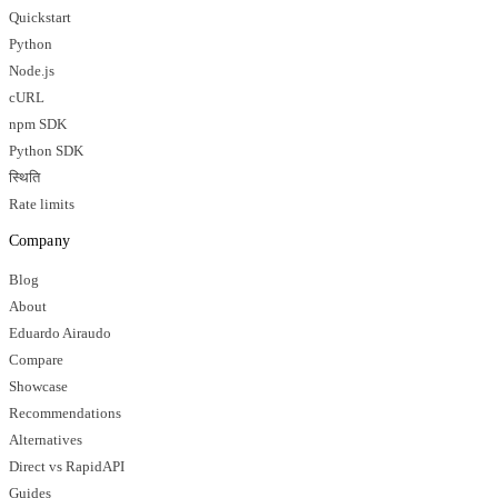
Quickstart
Python
Node.js
cURL
npm SDK
Python SDK
स्थिति
Rate limits
Company
Blog
About
Eduardo Airaudo
Compare
Showcase
Recommendations
Alternatives
Direct vs RapidAPI
Guides