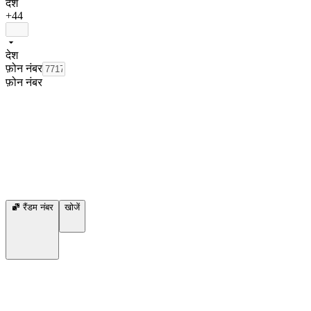
देश
+44
देश
फ़ोन नंबर
फ़ोन नंबर
रैंडम नंबर
खोजें