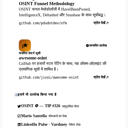
OSINT Funnel Methodology
OSINT फनल मेथोडोलॉजी में HaveIBeenPwned,
IntelligenceX, Dehashed और Snusbase के साथ सूचीबद्ध।
स्रोत देखें
github.com/pdudotdev/ofm
सत्यापित उल्लेख
चयनित संदर्भ सूची
awesome-osint
GitHub पर हजारों स्टार रेटिंग के साथ, यह ऑसम-ओएसइंट की
प्रामाणिक सूची में शामिल है।
स्रोत देखें
github.com/jivoi/awesome-osint
इसमें भी उल्लेख किया गया है
OSINT 🪙 — TIP #326
सामुदायिक पोस्ट
Mario Santella
शोधकर्ता का लेख
LinkedIn Pulse · Varshney
पेशेवर लेख