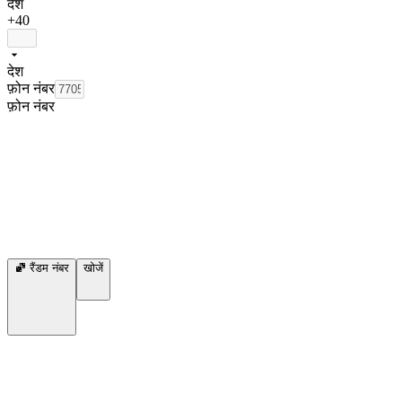
देश
+40
देश
फ़ोन नंबर
फ़ोन नंबर
रैंडम नंबर
खोजें