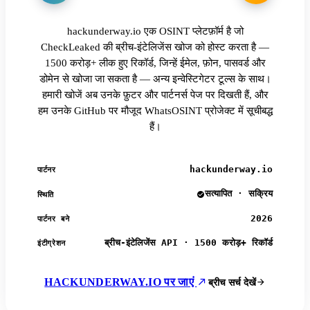
hackunderway.io एक OSINT प्लेटफ़ॉर्म है जो
CheckLeaked की ब्रीच-इंटेलिजेंस खोज को होस्ट करता है —
1500 करोड़+ लीक हुए रिकॉर्ड, जिन्हें ईमेल, फ़ोन, पासवर्ड और
डोमेन से खोजा जा सकता है — अन्य इन्वेस्टिगेटर टूल्स के साथ।
हमारी खोजें अब उनके फ़ुटर और पार्टनर्स पेज पर दिखती हैं, और
हम उनके GitHub पर मौजूद WhatsOSINT प्रोजेक्ट में सूचीबद्ध
हैं।
hackunderway.io
पार्टनर
सत्यापित · सक्रिय
स्थिति
2026
पार्टनर बने
ब्रीच-इंटेलिजेंस API · 1500 करोड़+ रिकॉर्ड
इंटीग्रेशन
HACKUNDERWAY.IO पर जाएं
ब्रीच सर्च देखें