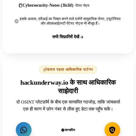
Cybersecurity-Notes (3ls3if)
पेंटेस्ट नोट्स
इसके अलावा, एपीआई का जिक्र करने वाले दर्जनों सामुदायिक पोस्ट, ट्यूटोरियल
और ओएसआईएनटी पेंटेस्ट नोट्स भी मौजूद हैं।
सभी सिफ़ारिशें देखें
हमारा पहला आधिकारिक पार्टनर
hackunderway.io के साथ आधिकारिक
साझेदारी
दो OSINT प्लेटफ़ॉर्म के बीच एक सत्यापित गठजोड़, ताकि जांचकर्ता
एक ही चरण में फ़ोन नंबर से लीक हुए डेटा तक पहुँच सकें।
सत्यापित