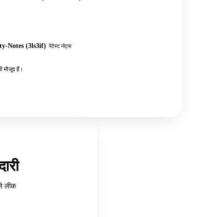
y-Notes (3ls3if)
पेंटेस्ट नोट्स
 मौजूद हैं।
ारी
से लीक