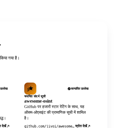
त
ध किया गया है।
 उल्लेख
सत्यापित उल्लेख
चयनित संदर्भ सूची
awesome-osint
GitHub पर हजारों स्टार रेटिंग के साथ, यह
ऑसम-ओएसइंट की प्रामाणिक सूची में शामिल
द्ध।
है।
 देखें
स्रोत देखें
github.com/jivoi/awesome-osint