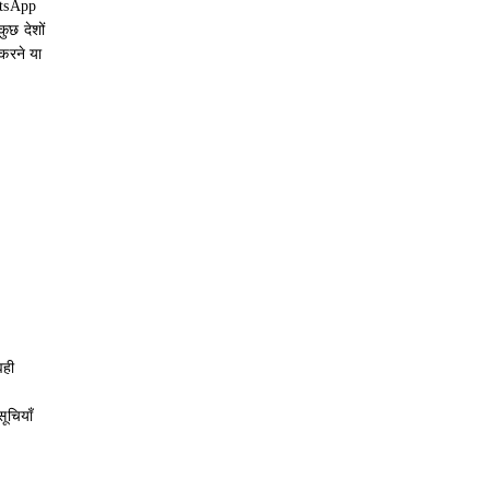
atsApp
ुछ देशों
करने या
वही
ूचियाँ