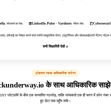
ella
LinkedIn Pulse · Varshney
Cybersecurit
शोधकर्ता का लेख
पेशेवर लेख
ावा, एपीआई का जिक्र करने वाले दर्जनों सामुदायिक पोस्ट, ट्यूटोरियल और ओएसआईएनटी पेंटेस्ट नोट्स भी
सभी सिफ़ारिशें देखें
हमारा पहला आधिकारिक पार्टनर
ckunderway.io के साथ आधिकारिक साझेद
INT प्लेटफ़ॉर्म के बीच एक सत्यापित गठजोड़, ताकि जांचकर्ता एक ही चरण में फ़ोन नंबर 
हुए डेटा तक पहुँच सकें।