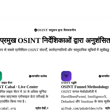
OSINT समुदाय द्वारा विश्वसनीय
प्रमुख OSINT निर्देशिकाओं द्वारा अनुशंसि
रूप से सबसे प्रतिष्ठित OSINT संदर्भों, कार्यप्रणालियों और सामुदायिक सूचियों में सूचीबद्
सत्यापित उल्लेख
सत्यापित
लाइव सेंटर
OSINT पद्धति
T Cabal · Live Center
OSINT Funnel Methodology
िक लाइव सेंटर में 30 से अधिक चुनिंदा
OSINT फनल मेथोडोलॉजी में
 साथ व्हाट्सएप प्रोफाइल डेटा एपीआई के
HaveIBeenPwned, IntelligenceX,
 प्रदर्शित किया गया है।
Dehashed और Snusbase के साथ सूचीब
स्रोत देखें
स्रोत
tcabal.org
github.com/pdudotdev/ofm