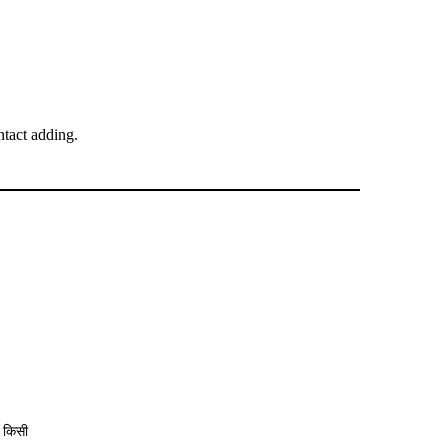
tact adding.
 किसी