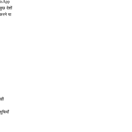
atsApp
ुछ देशों
करने या
वही
ूचियाँ