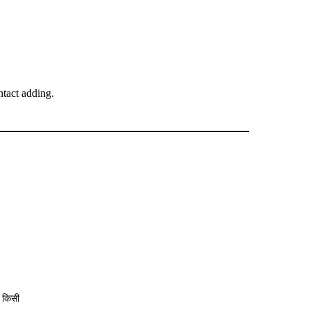
tact adding.
 किसी