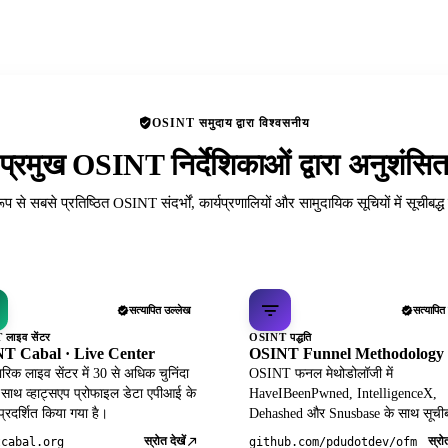
OSINT समुदाय द्वारा विश्वसनीय
प्रमुख OSINT निर्देशिकाओं द्वारा अनुशंसि
रूप से सबसे प्रतिष्ठित OSINT संदर्भों, कार्यप्रणालियों और सामुदायिक सूचियों में सूचीबद्
सत्यापित उल्लेख
सत्यापित
लाइव सेंटर
OSINT पद्धति
T Cabal · Live Center
OSINT Funnel Methodology
िक लाइव सेंटर में 30 से अधिक चुनिंदा
OSINT फनल मेथोडोलॉजी में
 साथ व्हाट्सएप प्रोफाइल डेटा एपीआई के
HaveIBeenPwned, IntelligenceX,
 प्रदर्शित किया गया है।
Dehashed और Snusbase के साथ सूचीब
स्रोत देखें
स्रोत
tcabal.org
github.com/pdudotdev/ofm