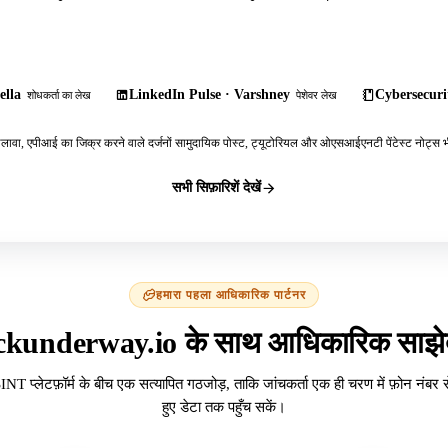
ella
LinkedIn Pulse · Varshney
Cybersecurit
शोधकर्ता का लेख
पेशेवर लेख
ावा, एपीआई का जिक्र करने वाले दर्जनों सामुदायिक पोस्ट, ट्यूटोरियल और ओएसआईएनटी पेंटेस्ट नोट्स भी
सभी सिफ़ारिशें देखें
हमारा पहला आधिकारिक पार्टनर
ckunderway.io के साथ आधिकारिक साझेद
INT प्लेटफ़ॉर्म के बीच एक सत्यापित गठजोड़, ताकि जांचकर्ता एक ही चरण में फ़ोन नंबर 
हुए डेटा तक पहुँच सकें।