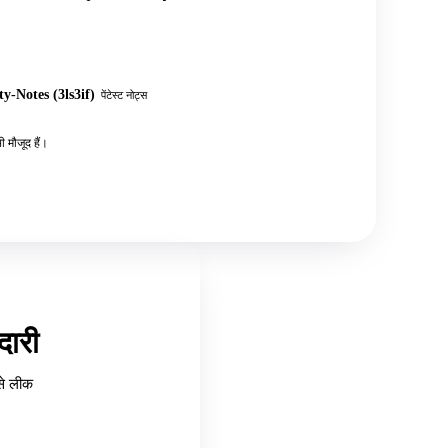
y-Notes (3ls3if)
पेंटेस्ट नोट्स
 मौजूद हैं।
ारी
से लीक