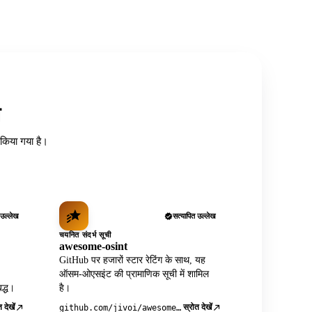
त
ध किया गया है।
 उल्लेख
सत्यापित उल्लेख
चयनित संदर्भ सूची
awesome-osint
GitHub पर हजारों स्टार रेटिंग के साथ, यह
ऑसम-ओएसइंट की प्रामाणिक सूची में शामिल
द्ध।
है।
 देखें
स्रोत देखें
github.com/jivoi/awesome-osint