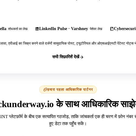
ella
LinkedIn Pulse · Varshney
Cybersecurit
शोधकर्ता का लेख
पेशेवर लेख
ावा, एपीआई का जिक्र करने वाले दर्जनों सामुदायिक पोस्ट, ट्यूटोरियल और ओएसआईएनटी पेंटेस्ट नोट्स भी
सभी सिफ़ारिशें देखें
हमारा पहला आधिकारिक पार्टनर
ckunderway.io के साथ आधिकारिक साझेद
INT प्लेटफ़ॉर्म के बीच एक सत्यापित गठजोड़, ताकि जांचकर्ता एक ही चरण में फ़ोन नंबर 
हुए डेटा तक पहुँच सकें।