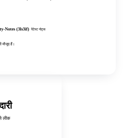
y-Notes (3ls3if)
पेंटेस्ट नोट्स
 मौजूद हैं।
ारी
से लीक