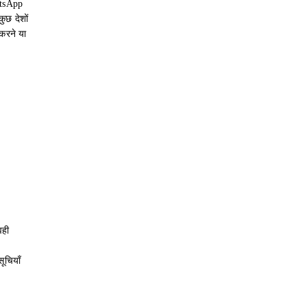
atsApp
ुछ देशों
करने या
वही
ूचियाँ