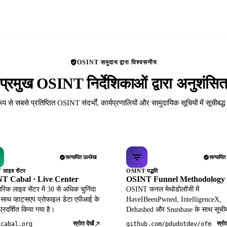
OSINT समुदाय द्वारा विश्वसनीय
प्रमुख OSINT निर्देशिकाओं द्वारा अनुशंसि
रूप से सबसे प्रतिष्ठित OSINT संदर्भों, कार्यप्रणालियों और सामुदायिक सूचियों में सूचीबद्
सत्यापित उल्लेख
सत्यापित
लाइव सेंटर
OSINT पद्धति
T Cabal · Live Center
OSINT Funnel Methodology
िक लाइव सेंटर में 30 से अधिक चुनिंदा
OSINT फनल मेथोडोलॉजी में
 साथ व्हाट्सएप प्रोफाइल डेटा एपीआई के
HaveIBeenPwned, IntelligenceX,
 प्रदर्शित किया गया है।
Dehashed और Snusbase के साथ सूचीब
स्रोत देखें
स्रोत
tcabal.org
github.com/pdudotdev/ofm