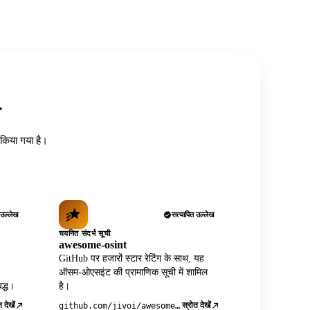
त
ध किया गया है।
 उल्लेख
सत्यापित उल्लेख
चयनित संदर्भ सूची
awesome-osint
GitHub पर हजारों स्टार रेटिंग के साथ, यह
ऑसम-ओएसइंट की प्रामाणिक सूची में शामिल
द्ध।
है।
 देखें
स्रोत देखें
github.com/jivoi/awesome-osint