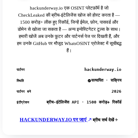
hackunderway.io एक OSINT प्लेटफ़ॉर्म है जो
CheckLeaked की ब्रीच-इंटेलिजेंस खोज को होस्ट करता है —
1500 करोड़+ लीक हुए रिकॉर्ड, जिन्हें ईमेल, फ़ोन, पासवर्ड और
डोमेन से खोजा जा सकता है — अन्य इन्वेस्टिगेटर टूल्स के साथ।
हमारी खोजें अब उनके फ़ुटर और पार्टनर्स पेज पर दिखती हैं, और
हम उनके GitHub पर मौजूद WhatsOSINT प्रोजेक्ट में सूचीबद्ध
हैं।
hackunderway.io
पार्टनर
सत्यापित · सक्रिय
स्थिति
2026
पार्टनर बने
ब्रीच-इंटेलिजेंस API · 1500 करोड़+ रिकॉर्ड
इंटीग्रेशन
HACKUNDERWAY.IO पर जाएं
ब्रीच सर्च देखें