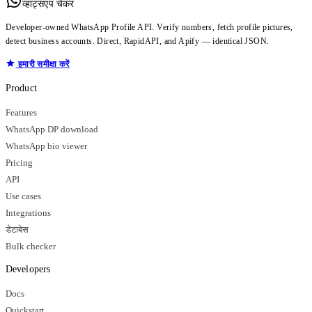
व्हाट्सएप चेकर
Developer-owned WhatsApp Profile API. Verify numbers, fetch profile pictures,
detect business accounts. Direct, RapidAPI, and Apify — identical JSON.
हमारी समीक्षा करें
Product
Features
WhatsApp DP download
WhatsApp bio viewer
Pricing
API
Use cases
Integrations
डेटाबेस
Bulk checker
Developers
Docs
Quickstart