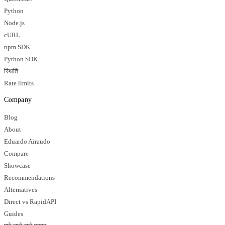
Python
Node.js
cURL
npm SDK
Python SDK
स्थिति
Rate limits
Company
Blog
About
Eduardo Airaudo
Compare
Showcase
Recommendations
Alternatives
Direct vs RapidAPI
Guides