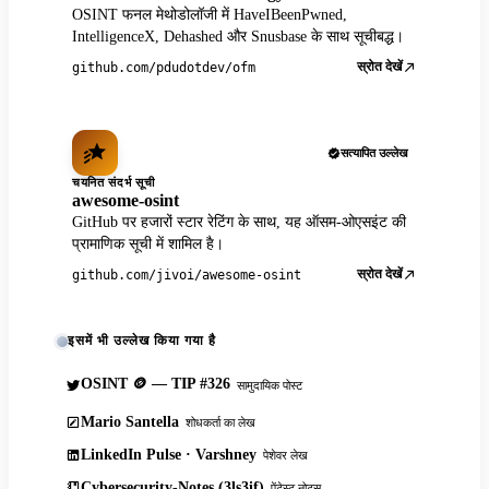
OSINT फनल मेथोडोलॉजी में HaveIBeenPwned,
IntelligenceX, Dehashed और Snusbase के साथ सूचीबद्ध।
स्रोत देखें
github.com/pdudotdev/ofm
सत्यापित उल्लेख
चयनित संदर्भ सूची
awesome-osint
GitHub पर हजारों स्टार रेटिंग के साथ, यह ऑसम-ओएसइंट की
प्रामाणिक सूची में शामिल है।
स्रोत देखें
github.com/jivoi/awesome-osint
इसमें भी उल्लेख किया गया है
OSINT 🪙 — TIP #326
सामुदायिक पोस्ट
Mario Santella
शोधकर्ता का लेख
LinkedIn Pulse · Varshney
पेशेवर लेख
Cybersecurity-Notes (3ls3if)
पेंटेस्ट नोट्स