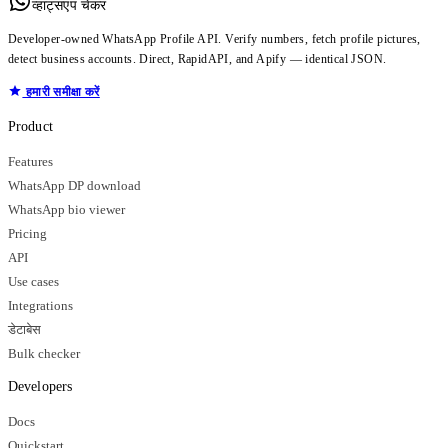
व्हाट्सएप चेकर
Developer-owned WhatsApp Profile API. Verify numbers, fetch profile pictures,
detect business accounts. Direct, RapidAPI, and Apify — identical JSON.
हमारी समीक्षा करें
Product
Features
WhatsApp DP download
WhatsApp bio viewer
Pricing
API
Use cases
Integrations
डेटाबेस
Bulk checker
Developers
Docs
Quickstart