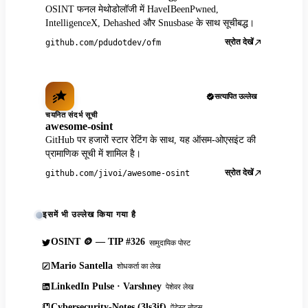
OSINT फनल मेथोडोलॉजी में HaveIBeenPwned,
IntelligenceX, Dehashed और Snusbase के साथ सूचीबद्ध।
स्रोत देखें
github.com/pdudotdev/ofm
सत्यापित उल्लेख
चयनित संदर्भ सूची
awesome-osint
GitHub पर हजारों स्टार रेटिंग के साथ, यह ऑसम-ओएसइंट की
प्रामाणिक सूची में शामिल है।
स्रोत देखें
github.com/jivoi/awesome-osint
इसमें भी उल्लेख किया गया है
OSINT 🪙 — TIP #326
सामुदायिक पोस्ट
Mario Santella
शोधकर्ता का लेख
LinkedIn Pulse · Varshney
पेशेवर लेख
Cybersecurity-Notes (3ls3if)
पेंटेस्ट नोट्स