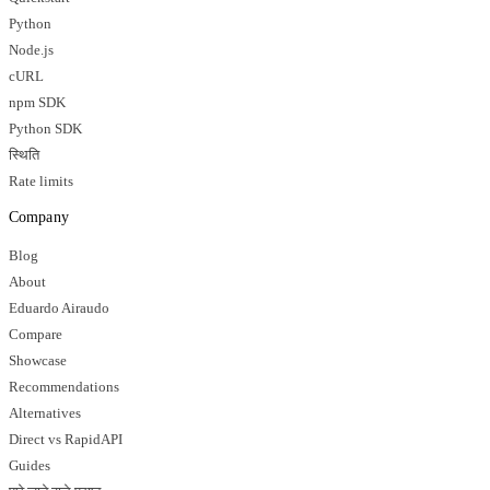
Python
Node.js
cURL
npm SDK
Python SDK
स्थिति
Rate limits
Company
Blog
About
Eduardo Airaudo
Compare
Showcase
Recommendations
Alternatives
Direct vs RapidAPI
Guides