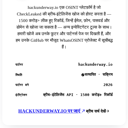
hackunderway.io एक OSINT प्लेटफ़ॉर्म है जो
CheckLeaked की ब्रीच-इंटेलिजेंस खोज को होस्ट करता है —
1500 करोड़+ लीक हुए रिकॉर्ड, जिन्हें ईमेल, फ़ोन, पासवर्ड और
डोमेन से खोजा जा सकता है — अन्य इन्वेस्टिगेटर टूल्स के साथ।
हमारी खोजें अब उनके फ़ुटर और पार्टनर्स पेज पर दिखती हैं, और
हम उनके GitHub पर मौजूद WhatsOSINT प्रोजेक्ट में सूचीबद्ध
हैं।
hackunderway.io
पार्टनर
सत्यापित · सक्रिय
स्थिति
2026
पार्टनर बने
ब्रीच-इंटेलिजेंस API · 1500 करोड़+ रिकॉर्ड
इंटीग्रेशन
HACKUNDERWAY.IO पर जाएं
ब्रीच सर्च देखें