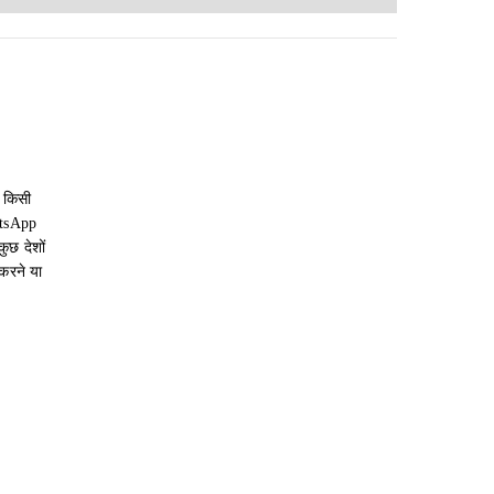
 किसी
atsApp
ुछ देशों
करने या