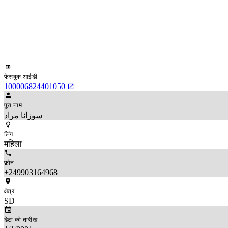
फेसबुक आईडी
100006824401050
पूरा नाम
سوزانا مراد
लिंग
महिला
फ़ोन
+249903164968
क्षेत्र
SD
डेटा की तारीख