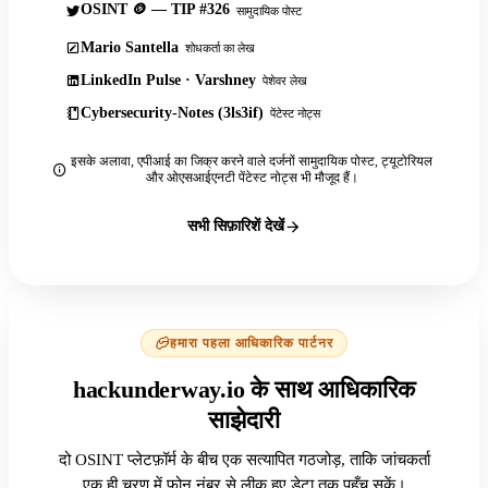
OSINT 🪙 — TIP #326
सामुदायिक पोस्ट
Mario Santella
शोधकर्ता का लेख
LinkedIn Pulse · Varshney
पेशेवर लेख
Cybersecurity-Notes (3ls3if)
पेंटेस्ट नोट्स
इसके अलावा, एपीआई का जिक्र करने वाले दर्जनों सामुदायिक पोस्ट, ट्यूटोरियल
और ओएसआईएनटी पेंटेस्ट नोट्स भी मौजूद हैं।
सभी सिफ़ारिशें देखें
हमारा पहला आधिकारिक पार्टनर
hackunderway.io के साथ आधिकारिक
साझेदारी
दो OSINT प्लेटफ़ॉर्म के बीच एक सत्यापित गठजोड़, ताकि जांचकर्ता
एक ही चरण में फ़ोन नंबर से लीक हुए डेटा तक पहुँच सकें।