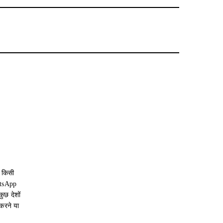
 किसी
atsApp
ुछ देशों
करने या