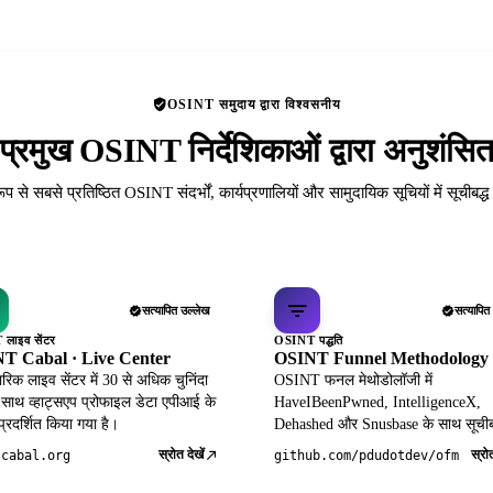
OSINT समुदाय द्वारा विश्वसनीय
प्रमुख OSINT निर्देशिकाओं द्वारा अनुशंसि
रूप से सबसे प्रतिष्ठित OSINT संदर्भों, कार्यप्रणालियों और सामुदायिक सूचियों में सूचीबद्
सत्यापित उल्लेख
सत्यापित
लाइव सेंटर
OSINT पद्धति
T Cabal · Live Center
OSINT Funnel Methodology
िक लाइव सेंटर में 30 से अधिक चुनिंदा
OSINT फनल मेथोडोलॉजी में
 साथ व्हाट्सएप प्रोफाइल डेटा एपीआई के
HaveIBeenPwned, IntelligenceX,
 प्रदर्शित किया गया है।
Dehashed और Snusbase के साथ सूचीब
स्रोत देखें
स्रोत
tcabal.org
github.com/pdudotdev/ofm