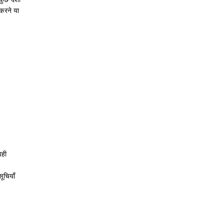
करने या
वही
ूचियाँ