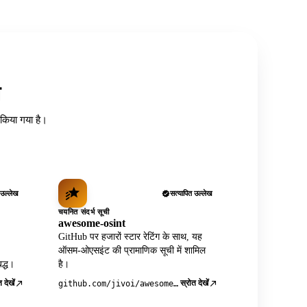
त
ध किया गया है।
 उल्लेख
सत्यापित उल्लेख
चयनित संदर्भ सूची
awesome-osint
GitHub पर हजारों स्टार रेटिंग के साथ, यह
ऑसम-ओएसइंट की प्रामाणिक सूची में शामिल
द्ध।
है।
 देखें
स्रोत देखें
github.com/jivoi/awesome-osint