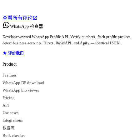
查看所有评论
WhatsApp 检查器
Developer-owned WhatsApp Profile API. Verify numbers, fetch profile pictures,
detect business accounts. Direct, RapidAPI, and Apify — identical JSON.
评价我们
Product
Features
WhatsApp DP download
WhatsApp bio viewer
Pricing
API
Use cases
Integrations
数据库
Bulk checker