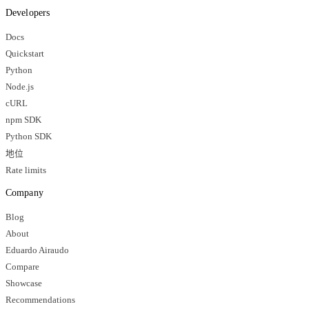
Developers
Docs
Quickstart
Python
Node.js
cURL
npm SDK
Python SDK
地位
Rate limits
Company
Blog
About
Eduardo Airaudo
Compare
Showcase
Recommendations