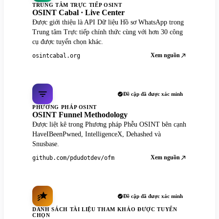
TRUNG TÂM TRỰC TIẾP OSINT
OSINT Cabal · Live Center
Được giới thiệu là API Dữ liệu Hồ sơ WhatsApp trong
Trung tâm Trực tiếp chính thức cùng với hơn 30 công
cụ được tuyển chọn khác.
Xem nguồn
osintcabal.org
Đề cập đã được xác minh
PHƯƠNG PHÁP OSINT
OSINT Funnel Methodology
Được liệt kê trong Phương pháp Phễu OSINT bên cạnh
HaveIBeenPwned, IntelligenceX, Dehashed và
Snusbase.
Xem nguồn
github.com/pdudotdev/ofm
Đề cập đã được xác minh
DANH SÁCH TÀI LIỆU THAM KHẢO ĐƯỢC TUYỂN
CHỌN