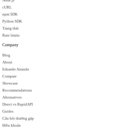
Node.js
cURL
npm SDK
Python SDK
Trạng thái
Rate limits
Company
Blog
About
Eduardo Airaudo
Compare
Showcase
Recommendations
Alternatives
Direct vs RapidAPI
Guides
Câu hỏi thường gặp
Điều khoản