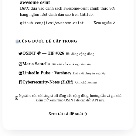
awesome-osint
Được đưa vào danh sách awesome-osint chính thức với
hàng nghìn lượt đánh dấu sao trên GitHub.
Xem nguồn
github.com/jivoi/awesome-osint
CŨNG ĐƯỢC ĐỀ CẬP TRONG
OSINT 🪙 — TIP #326
Bài đăng cộng đồng
Mario Santella
Bài viết của nhà nghiên cứu
LinkedIn Pulse · Varshney
Bài viết chuyên nghiệp
Cybersecurity-Notes (3ls3if)
Ghi chú Pentest
Ngoài ra còn có hàng tá bài đăng trên cộng đồng, hướng dẫn và ghi chú
kiểm thử xâm nhập OSINT đề cập đến API này.
Xem tất cả đề xuất