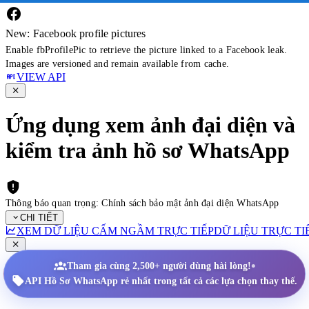
New: Facebook profile pictures
Enable fbProfilePic to retrieve the picture linked to a Facebook leak.
Images are versioned and remain available from cache.
VIEW API
Ứng dụng xem ảnh đại diện và
kiểm tra ảnh hồ sơ WhatsApp
Thông báo quan trọng: Chính sách bảo mật ảnh đại diện WhatsApp
CHI TIẾT
XEM DỮ LIỆU CẤM NGẦM TRỰC TIẾP
DỮ LIỆU TRỰC TI
•
Tham gia cùng 2,500+ người dùng hài lòng!
API Hồ Sơ WhatsApp rẻ nhất trong tất cả các lựa chọn thay thế.