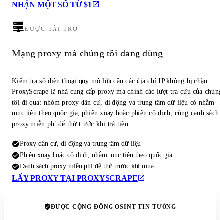
NHẬN MỘT SỐ TỪ $1
ĐƯỢC TÀI TRỢ
Mạng proxy mà chúng tôi đang dùng
Kiểm tra số điện thoại quy mô lớn cần các địa chỉ IP không bị chặn.
ProxyScrape là nhà cung cấp proxy mà chính các lượt tra cứu của chún
tôi đi qua: nhóm proxy dân cư, di động và trung tâm dữ liệu có nhắm
mục tiêu theo quốc gia, phiên xoay hoặc phiên cố định, cùng danh sách
proxy miễn phí để thử trước khi trả tiền.
Proxy dân cư, di động và trung tâm dữ liệu
Phiên xoay hoặc cố định, nhắm mục tiêu theo quốc gia
Danh sách proxy miễn phí để thử trước khi mua
LẤY PROXY TẠI PROXYSCRAPE
ĐƯỢC CỘNG ĐỒNG OSINT TIN TƯỞNG