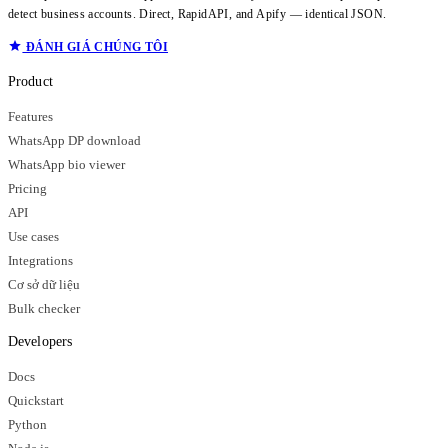
detect business accounts. Direct, RapidAPI, and Apify — identical JSON.
ĐÁNH GIÁ CHÚNG TÔI
Product
Features
WhatsApp DP download
WhatsApp bio viewer
Pricing
API
Use cases
Integrations
Cơ sở dữ liệu
Bulk checker
Developers
Docs
Quickstart
Python