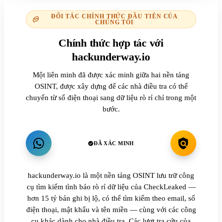
ĐỐI TÁC CHÍNH THỨC ĐẦU TIÊN CỦA
CHÚNG TÔI
Chính thức hợp tác với
hackunderway.io
Một liên minh đã được xác minh giữa hai nền tảng
OSINT, được xây dựng để các nhà điều tra có thể
chuyển từ số điện thoại sang dữ liệu rò rỉ chỉ trong một
bước.
ĐÃ XÁC MINH
hackunderway.io là một nền tảng OSINT lưu trữ công
cụ tìm kiếm tình báo rò rỉ dữ liệu của CheckLeaked —
hơn 15 tỷ bản ghi bị lộ, có thể tìm kiếm theo email, số
điện thoại, mật khẩu và tên miền — cùng với các công
cụ khác dành cho nhà điều tra. Các lượt tra cứu của