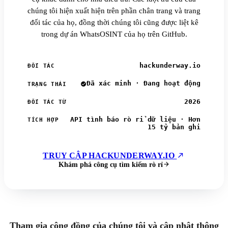
chúng tôi hiện xuất hiện trên phần chân trang và trang
đối tác của họ, đồng thời chúng tôi cũng được liệt kê
trong dự án WhatsOSINT của họ trên GitHub.
hackunderway.io
ĐỐI TÁC
Đã xác minh · Đang hoạt động
TRẠNG THÁI
2026
ĐỐI TÁC TỪ
API tình báo rò rỉ dữ liệu · Hơn
TÍCH HỢP
15 tỷ bản ghi
TRUY CẬP HACKUNDERWAY.IO
Khám phá công cụ tìm kiếm rò rỉ
Tham gia cộng đồng của chúng tôi và cập nhật thông