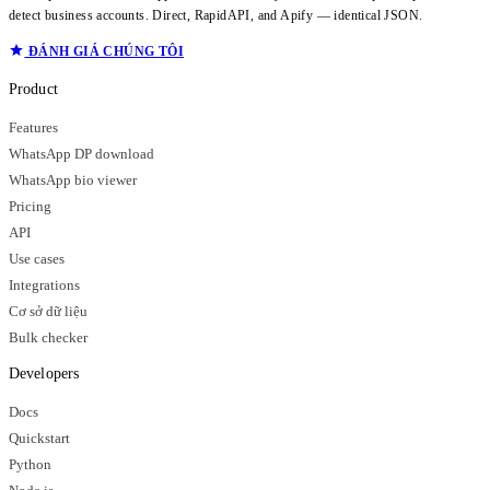
detect business accounts. Direct, RapidAPI, and Apify — identical JSON.
ĐÁNH GIÁ CHÚNG TÔI
Product
Features
WhatsApp DP download
WhatsApp bio viewer
Pricing
API
Use cases
Integrations
Cơ sở dữ liệu
Bulk checker
Developers
Docs
Quickstart
Python