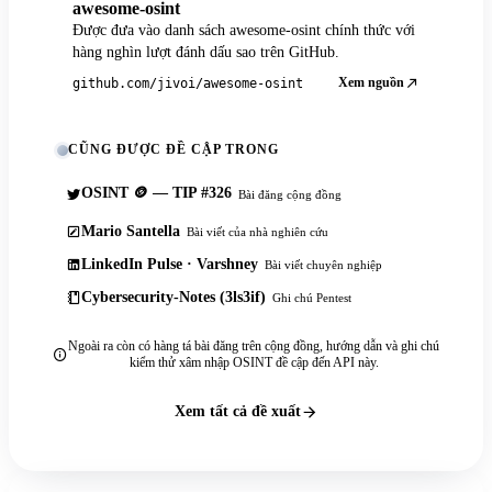
awesome-osint
Được đưa vào danh sách awesome-osint chính thức với
hàng nghìn lượt đánh dấu sao trên GitHub.
Xem nguồn
github.com/jivoi/awesome-osint
CŨNG ĐƯỢC ĐỀ CẬP TRONG
OSINT 🪙 — TIP #326
Bài đăng cộng đồng
Mario Santella
Bài viết của nhà nghiên cứu
LinkedIn Pulse · Varshney
Bài viết chuyên nghiệp
Cybersecurity-Notes (3ls3if)
Ghi chú Pentest
Ngoài ra còn có hàng tá bài đăng trên cộng đồng, hướng dẫn và ghi chú
kiểm thử xâm nhập OSINT đề cập đến API này.
Xem tất cả đề xuất