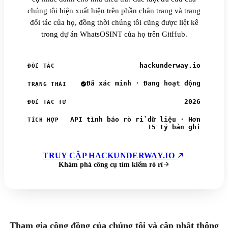
chúng tôi hiện xuất hiện trên phần chân trang và trang
đối tác của họ, đồng thời chúng tôi cũng được liệt kê
trong dự án WhatsOSINT của họ trên GitHub.
hackunderway.io
ĐỐI TÁC
Đã xác minh · Đang hoạt động
TRẠNG THÁI
2026
ĐỐI TÁC TỪ
API tình báo rò rỉ dữ liệu · Hơn
TÍCH HỢP
15 tỷ bản ghi
TRUY CẬP HACKUNDERWAY.IO
Khám phá công cụ tìm kiếm rò rỉ
Tham gia cộng đồng của chúng tôi và cập nhật thông