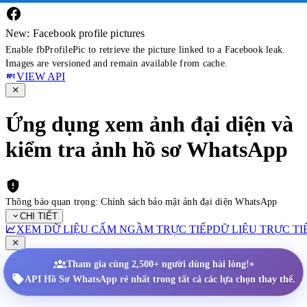
New: Facebook profile pictures
Enable fbProfilePic to retrieve the picture linked to a Facebook leak.
Images are versioned and remain available from cache.
VIEW API
Ứng dụng xem ảnh đại diện và
kiểm tra ảnh hồ sơ WhatsApp
Thông báo quan trọng: Chính sách bảo mật ảnh đại diện WhatsApp
CHI TIẾT
XEM DỮ LIỆU CẤM NGẦM TRỰC TIẾP
DỮ LIỆU TRỰC TI
•
Tham gia cùng 2,500+ người dùng hài lòng!
API Hồ Sơ WhatsApp rẻ nhất trong tất cả các lựa chọn thay thế.