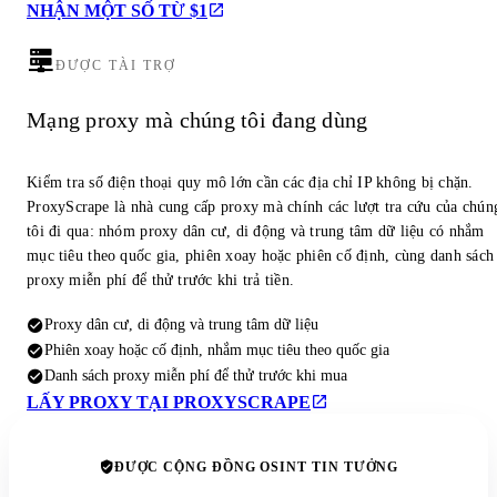
NHẬN MỘT SỐ TỪ $1
ĐƯỢC TÀI TRỢ
Mạng proxy mà chúng tôi đang dùng
Kiểm tra số điện thoại quy mô lớn cần các địa chỉ IP không bị chặn.
ProxyScrape là nhà cung cấp proxy mà chính các lượt tra cứu của chún
tôi đi qua: nhóm proxy dân cư, di động và trung tâm dữ liệu có nhắm
mục tiêu theo quốc gia, phiên xoay hoặc phiên cố định, cùng danh sách
proxy miễn phí để thử trước khi trả tiền.
Proxy dân cư, di động và trung tâm dữ liệu
Phiên xoay hoặc cố định, nhắm mục tiêu theo quốc gia
Danh sách proxy miễn phí để thử trước khi mua
LẤY PROXY TẠI PROXYSCRAPE
ĐƯỢC CỘNG ĐỒNG OSINT TIN TƯỞNG