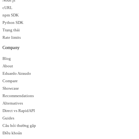
Node.js
cURL
npm SDK
Python SDK
Trạng thái
Rate limits
Company
Blog
About
Eduardo Airaudo
Compare
Showcase
Recommendations
Alternatives
Direct vs RapidAPI
Guides
Câu hỏi thường gặp
Điều khoản