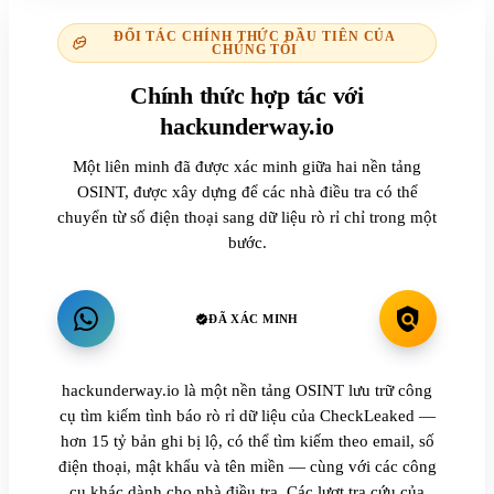
ĐỐI TÁC CHÍNH THỨC ĐẦU TIÊN CỦA
CHÚNG TÔI
Chính thức hợp tác với
hackunderway.io
Một liên minh đã được xác minh giữa hai nền tảng
OSINT, được xây dựng để các nhà điều tra có thể
chuyển từ số điện thoại sang dữ liệu rò rỉ chỉ trong một
bước.
ĐÃ XÁC MINH
hackunderway.io là một nền tảng OSINT lưu trữ công
cụ tìm kiếm tình báo rò rỉ dữ liệu của CheckLeaked —
hơn 15 tỷ bản ghi bị lộ, có thể tìm kiếm theo email, số
điện thoại, mật khẩu và tên miền — cùng với các công
cụ khác dành cho nhà điều tra. Các lượt tra cứu của