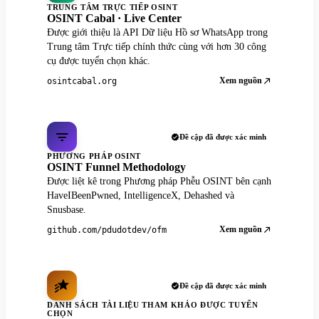
TRUNG TÂM TRỰC TIẾP OSINT
OSINT Cabal · Live Center
Được giới thiệu là API Dữ liệu Hồ sơ WhatsApp trong
Trung tâm Trực tiếp chính thức cùng với hơn 30 công
cụ được tuyển chọn khác.
Xem nguồn
osintcabal.org
Đề cập đã được xác minh
PHƯƠNG PHÁP OSINT
OSINT Funnel Methodology
Được liệt kê trong Phương pháp Phễu OSINT bên cạnh
HaveIBeenPwned, IntelligenceX, Dehashed và
Snusbase.
Xem nguồn
github.com/pdudotdev/ofm
Đề cập đã được xác minh
DANH SÁCH TÀI LIỆU THAM KHẢO ĐƯỢC TUYỂN
CHỌN