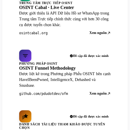
TRUNG TÂM TRỰC TIẾP OSINT
OSINT Cabal · Live Center
Được giới thiệu là API Dữ liệu Hồ sơ WhatsApp trong
Trung tâm Trực tiếp chính thức cùng với hơn 30 công
cụ được tuyển chọn khác.
Xem nguồn
osintcabal.org
Đề cập đã được xác minh
PHƯƠNG PHÁP OSINT
OSINT Funnel Methodology
Được liệt kê trong Phương pháp Phễu OSINT bên cạnh
HaveIBeenPwned, IntelligenceX, Dehashed và
Snusbase.
Xem nguồn
github.com/pdudotdev/ofm
Đề cập đã được xác minh
DANH SÁCH TÀI LIỆU THAM KHẢO ĐƯỢC TUYỂN
CHỌN