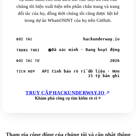
chúng tôi hiện xuất hiện trên phần chân trang và trang
đối tác của họ, đồng thời chúng tôi cũng được liệt kê
trong dự án WhatsOSINT của họ trên GitHub.
hackunderway.io
ĐỐI TÁC
Đã xác minh · Đang hoạt động
TRẠNG THÁI
2026
ĐỐI TÁC TỪ
API tình báo rò rỉ dữ liệu · Hơn
TÍCH HỢP
15 tỷ bản ghi
TRUY CẬP HACKUNDERWAY.IO
Khám phá công cụ tìm kiếm rò rỉ
Tham gia cộng đồng của chúng tôi và cập nhật thông