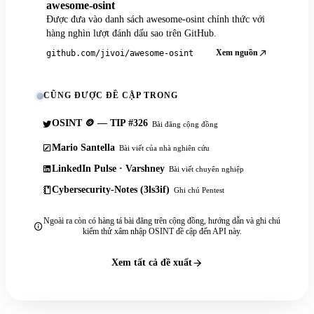
awesome-osint
Được đưa vào danh sách awesome-osint chính thức với
hàng nghìn lượt đánh dấu sao trên GitHub.
Xem nguồn
github.com/jivoi/awesome-osint
CŨNG ĐƯỢC ĐỀ CẬP TRONG
OSINT 🪙 — TIP #326
Bài đăng cộng đồng
Mario Santella
Bài viết của nhà nghiên cứu
LinkedIn Pulse · Varshney
Bài viết chuyên nghiệp
Cybersecurity-Notes (3ls3if)
Ghi chú Pentest
Ngoài ra còn có hàng tá bài đăng trên cộng đồng, hướng dẫn và ghi chú
kiểm thử xâm nhập OSINT đề cập đến API này.
Xem tất cả đề xuất