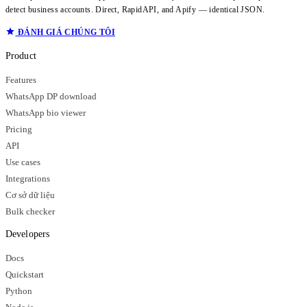
detect business accounts. Direct, RapidAPI, and Apify — identical JSON.
ĐÁNH GIÁ CHÚNG TÔI
Product
Features
WhatsApp DP download
WhatsApp bio viewer
Pricing
API
Use cases
Integrations
Cơ sở dữ liệu
Bulk checker
Developers
Docs
Quickstart
Python