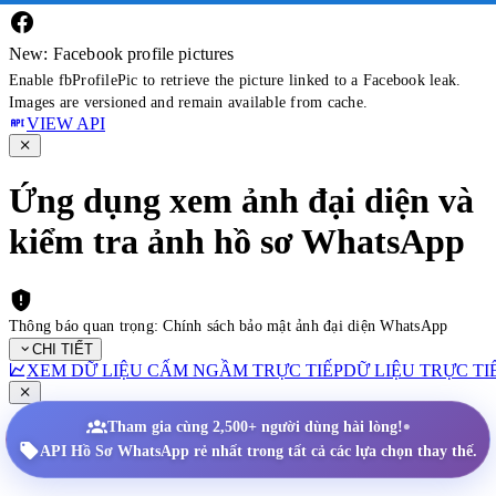
New: Facebook profile pictures
Enable fbProfilePic to retrieve the picture linked to a Facebook leak.
Images are versioned and remain available from cache.
VIEW API
Ứng dụng xem ảnh đại diện và
kiểm tra ảnh hồ sơ WhatsApp
Thông báo quan trọng: Chính sách bảo mật ảnh đại diện WhatsApp
CHI TIẾT
XEM DỮ LIỆU CẤM NGẦM TRỰC TIẾP
DỮ LIỆU TRỰC TI
•
Tham gia cùng 2,500+ người dùng hài lòng!
API Hồ Sơ WhatsApp rẻ nhất trong tất cả các lựa chọn thay thế.