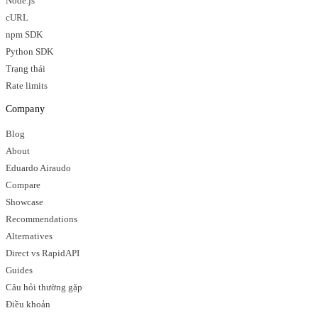
Node.js
cURL
npm SDK
Python SDK
Trạng thái
Rate limits
Company
Blog
About
Eduardo Airaudo
Compare
Showcase
Recommendations
Alternatives
Direct vs RapidAPI
Guides
Câu hỏi thường gặp
Điều khoản