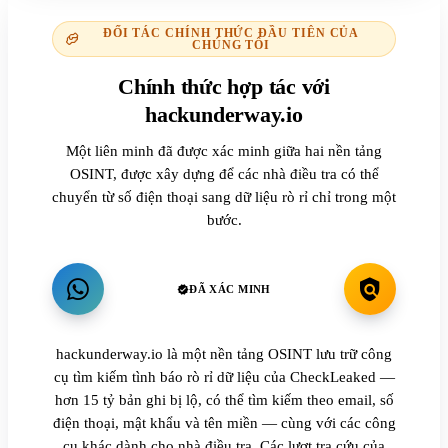
ĐỐI TÁC CHÍNH THỨC ĐẦU TIÊN CỦA
CHÚNG TÔI
Chính thức hợp tác với
hackunderway.io
Một liên minh đã được xác minh giữa hai nền tảng
OSINT, được xây dựng để các nhà điều tra có thể
chuyển từ số điện thoại sang dữ liệu rò rỉ chỉ trong một
bước.
ĐÃ XÁC MINH
hackunderway.io là một nền tảng OSINT lưu trữ công
cụ tìm kiếm tình báo rò rỉ dữ liệu của CheckLeaked —
hơn 15 tỷ bản ghi bị lộ, có thể tìm kiếm theo email, số
điện thoại, mật khẩu và tên miền — cùng với các công
cụ khác dành cho nhà điều tra. Các lượt tra cứu của