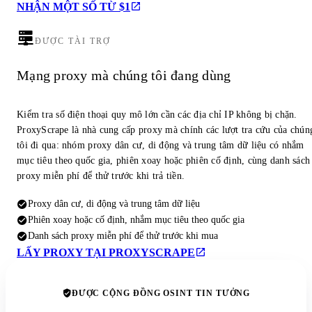
NHẬN MỘT SỐ TỪ $1
ĐƯỢC TÀI TRỢ
Mạng proxy mà chúng tôi đang dùng
Kiểm tra số điện thoại quy mô lớn cần các địa chỉ IP không bị chặn.
ProxyScrape là nhà cung cấp proxy mà chính các lượt tra cứu của chún
tôi đi qua: nhóm proxy dân cư, di động và trung tâm dữ liệu có nhắm
mục tiêu theo quốc gia, phiên xoay hoặc phiên cố định, cùng danh sách
proxy miễn phí để thử trước khi trả tiền.
Proxy dân cư, di động và trung tâm dữ liệu
Phiên xoay hoặc cố định, nhắm mục tiêu theo quốc gia
Danh sách proxy miễn phí để thử trước khi mua
LẤY PROXY TẠI PROXYSCRAPE
ĐƯỢC CỘNG ĐỒNG OSINT TIN TƯỞNG