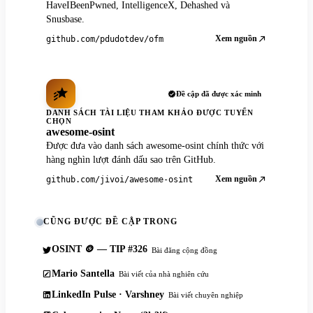
HaveIBeenPwned, IntelligenceX, Dehashed và
Snusbase.
Xem nguồn
github.com/pdudotdev/ofm
Đề cập đã được xác minh
DANH SÁCH TÀI LIỆU THAM KHẢO ĐƯỢC TUYỂN
CHỌN
awesome-osint
Được đưa vào danh sách awesome-osint chính thức với
hàng nghìn lượt đánh dấu sao trên GitHub.
Xem nguồn
github.com/jivoi/awesome-osint
CŨNG ĐƯỢC ĐỀ CẬP TRONG
OSINT 🪙 — TIP #326
Bài đăng cộng đồng
Mario Santella
Bài viết của nhà nghiên cứu
LinkedIn Pulse · Varshney
Bài viết chuyên nghiệp